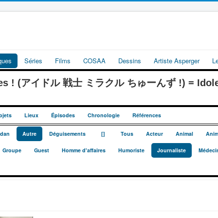
iques
Séries
Films
COSAA
Dessins
Artiste Asperger
L
Tunes ! (アイドル 戦士 ミラクル ちゅーんず !) = Idoles 
bjets
Lieux
Épisodes
Chronologie
Références
_
_
dan
Autre
Déguisements
[]
Tous
Acteur
Animal
Anim
Groupe
Guest
Homme d'affaires
Humoriste
Journaliste
Médeci