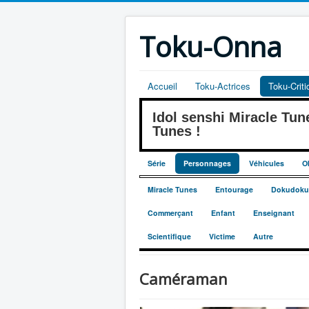
Toku-Onna
Accueil
Toku-Actrices
Toku-Crit
Idol senshi Miracle 
Tunes !
Série
Personnages
Véhicules
O
Miracle Tunes
Entourage
Dokudoku
Commerçant
Enfant
Enseignant
Scientifique
Victime
Autre
Caméraman