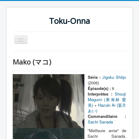
Toku-Onna
Basculer
la
navigation
Accueil
Mako (マコ)
Toku-Actrices
Toku-Critiques
Série :
Jigoku Shôjo
(2006)
Séries
Épisode(s) :
6
Interprètes :
Shouji
Films
Megumi (東海林 愛
美)
+
Hazuki Ai (葉月
COSAA
あい)
Commanditaire :
Dessins
Sachi Sanada
Artiste Asperger
"Meilleure amie" de
Sachi Sanada.