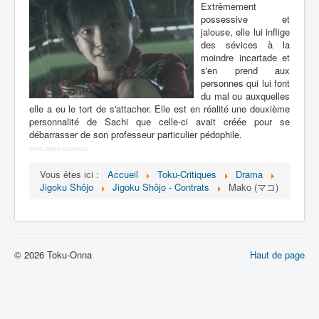
Lexique
Extrêmement
possessive et
jalouse, elle lui inflige
des sévices à la
moindre incartade et
s'en prend aux
personnes qui lui font
du mal ou auxquelles
elle a eu le tort de s'attacher. Elle est en réalité une deuxième
personnalité de Sachi que celle-ci avait créée pour se
débarrasser de son professeur particulier pédophile.
More Joomla Extensions
Vous êtes ici :
Accueil
Toku-Critiques
Drama
Jigoku Shôjo
Jigoku Shôjo - Contrats
Mako (マコ)
© 2026 Toku-Onna
Haut de page