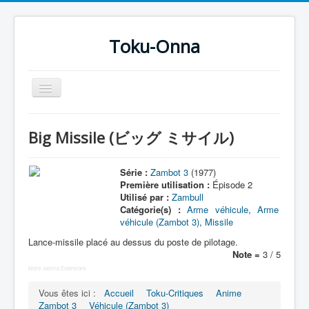
Toku-Onna
Basculer
la
navigation
Accueil
Big Missile (ビッグ ミサイル)
Toku-Actrices
Toku-Critiques
Série :
Zambot 3
(1977)
Première utilisation :
Épisode 2
Séries
Utilisé par :
Zambull
Catégorie(s) :
Arme véhicule
,
Arme
Films
véhicule (Zambot 3)
,
Missile
COSAA
Lance-missile placé au dessus du poste de pilotage.
Note =
3 / 5
Dessins
More Joomla Extensions
Artiste Asperger
Vous êtes ici :
Accueil
Toku-Critiques
Anime
Zambot 3
Véhicule (Zambot 3)