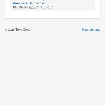
Lexique
Arme véhicule (Zambot 3)
Big Missile (ビッグ ミサイル)
Muteki chôjin Zambot 3 (無敵 超人
ザンボット 3) = Surhomme
invincible Zambot 3
© 2026 Toku-Onna
Haut de page
Série
Personnages
Véhicules
Robots
Objets
Lieux
Épisodes
Chronologie
Références
Fanservice