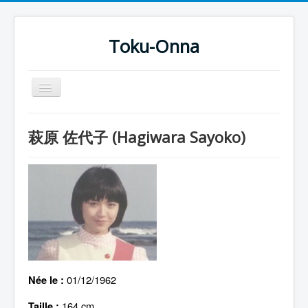
Toku-Onna
Basculer
la
navigation
Accueil
萩原 佐代子 (Hagiwara Sayoko)
Toku-Actrices
Toku-Critiques
Séries
Films
COSAA
Dessins
01/12/1962
Née le :
Artiste Asperger
164 cm
Taille :