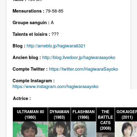
Lexique
79-58-85
Mensurations :
A
Groupe sanguin :
???
Talents et loisirs :
http://ameblo.jp/hagiwara6321
Blog :
http://blog.livedoor.jp/hagiwarasayoko
Ancien blog :
https://twitter.com/HagiwaraSayoko
Compte Twitter :
Compte Instagram :
https://www.instagram.com/hagiwarasayoko
Actrice :
ULTRAMAN 80
DYNAMAN
FLASHMAN
THE
GOKAIGE
(1980)
(1983)
(1986)
BATTLE
(2011)
CATS
(2008)