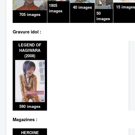
1905
15 images
40 images
images
50
705 images
images
Gravure idol :
LEGEND OF
HAGIWARA
(2008)
590 images
Magazines :
HEROINE