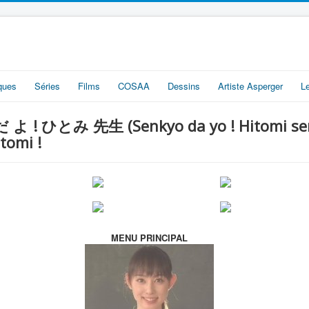
iques
Séries
Films
COSAA
Dessins
Artiste Asperger
L
だ よ ! ひとみ 先生 (Senkyo da yo ! Hitomi sens
tomi !
MENU PRINCIPAL