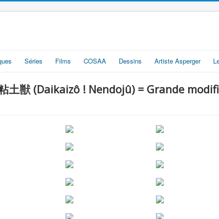
iques
Séries
Films
COSAA
Dessins
Artiste Asperger
L
粘土獣 (Daikaizô ! Nendojû) = Grande modific