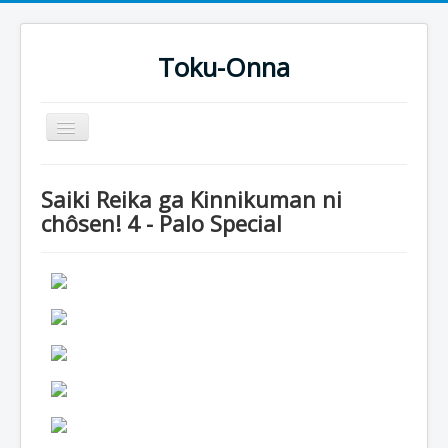
Toku-Onna
Basculer
la
navigation
Accueil
Saiki Reika ga Kinnikuman ni
Toku-Actrices
chôsen! 4 - Palo Special
Toku-Critiques
Séries
Films
COSAA
Dessins
Artiste Asperger