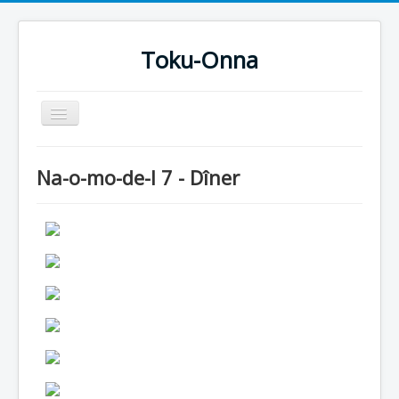
Toku-Onna
Basculer
la
navigation
Accueil
Na-o-mo-de-l 7 - Dîner
Toku-Actrices
Toku-Critiques
Séries
Films
COSAA
Dessins
Artiste Asperger