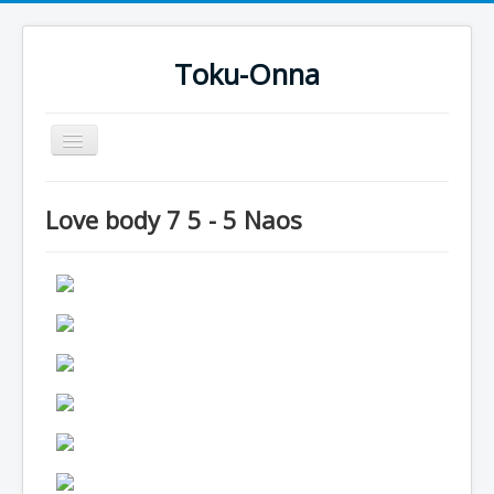
Toku-Onna
Basculer
la
navigation
Accueil
Love body 7 5 - 5 Naos
Toku-Actrices
Toku-Critiques
Séries
Films
COSAA
Dessins
Artiste Asperger