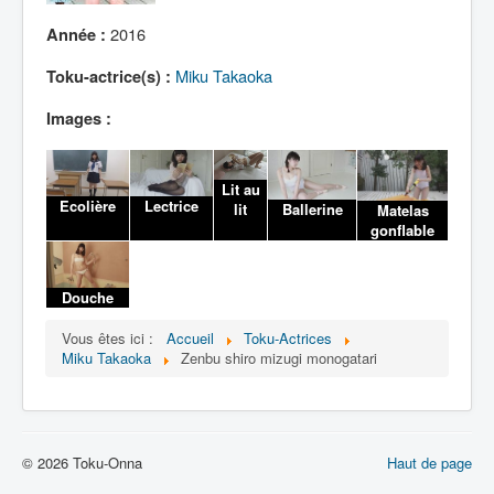
Lexique
2016
Année :
Miku Takaoka
Toku-actrice(s) :
Images :
Lit au
Ecolière
Lectrice
Ballerine
lit
Matelas
gonflable
Douche
Vous êtes ici :
Accueil
Toku-Actrices
Miku Takaoka
Zenbu shiro mizugi monogatari
© 2026 Toku-Onna
Haut de page