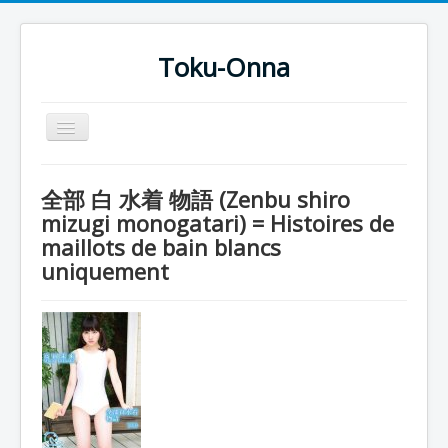
Toku-Onna
Basculer
la
navigation
Accueil
全部 白 水着 物語 (Zenbu shiro
Toku-Actrices
mizugi monogatari) = Histoires de
maillots de bain blancs
Toku-Critiques
uniquement
Séries
Films
COSAA
Dessins
Artiste Asperger