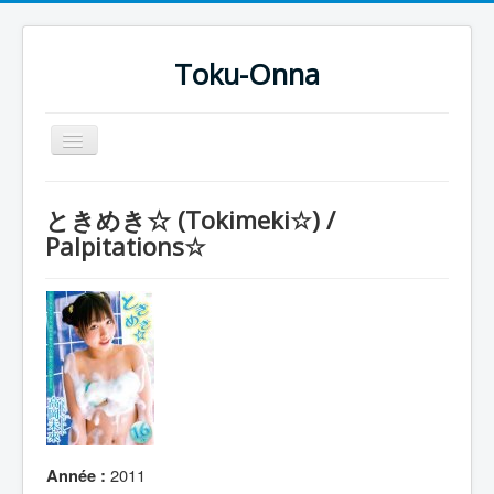
Toku-Onna
Basculer
la
navigation
Accueil
ときめき☆ (Tokimeki☆) /
Toku-Actrices
Palpitations☆
Toku-Critiques
Séries
Films
COSAA
Dessins
Artiste Asperger
2011
Année :