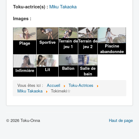
Lexique
Miku Takaoka
Toku-actrice(s) :
Images :
Terrain de
Terrain de
Sportive
Plage
Piscine
jeu 1
jeu 2
abandonnée
Ballon
Salle de
Lit
Infirmière
bain
Vous êtes ici :
Accueil
Toku-Actrices
Miku Takaoka
Tokimeki☆
© 2026 Toku-Onna
Haut de page