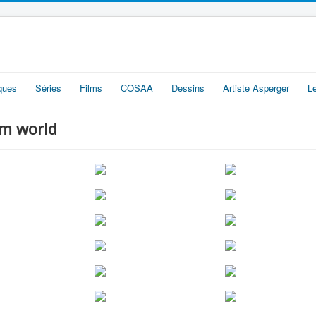
iques
Séries
Films
COSAA
Dessins
Artiste Asperger
L
em world