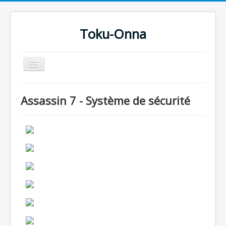
Toku-Onna
Basculer
la
navigation
Accueil
Assassin 7 - Système de sécurité
Toku-Actrices
Toku-Critiques
Séries
Films
COSAA
Dessins
Artiste Asperger