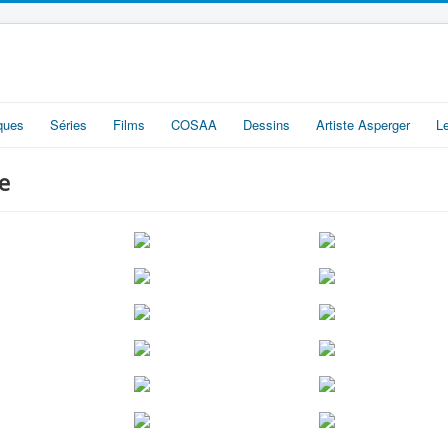
iques
Séries
Films
COSAA
Dessins
Artiste Asperger
L
e