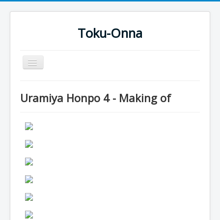
Toku-Onna
Basculer
la
navigation
Accueil
Uramiya Honpo 4 - Making of
Toku-Actrices
Toku-Critiques
Séries
Films
COSAA
Dessins
Artiste Asperger