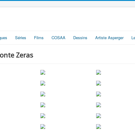
iques
Séries
Films
COSAA
Dessins
Artiste Asperger
L
ronte Zeras