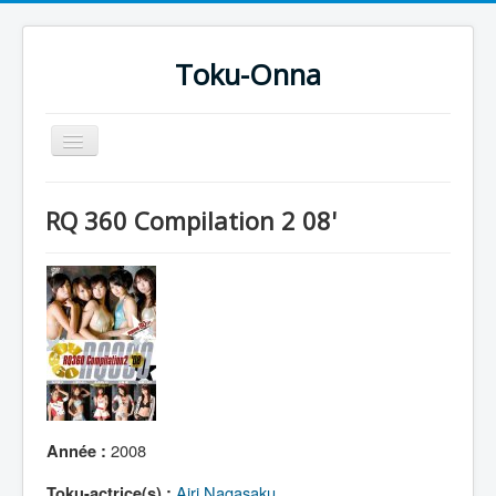
Toku-Onna
Basculer
la
navigation
Accueil
RQ 360 Compilation 2 08'
Toku-Actrices
Toku-Critiques
Séries
Films
COSAA
Dessins
2008
Année :
Artiste Asperger
Airi Nagasaku
Toku-actrice(s) :