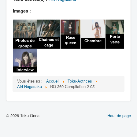
Lexique
Images :
Porte
Race
Chaines et
Photos de
Chambre
verte
queen
cage
groupe
Interview
Vous êtes ici :
Accueil
Toku-Actrices
Airi Nagasaku
RQ 360 Compilation 2 08'
© 2026 Toku-Onna
Haut de page