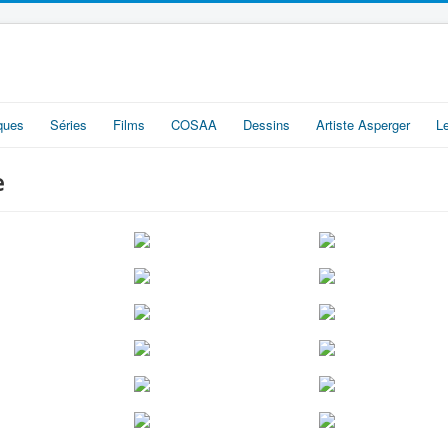
iques
Séries
Films
COSAA
Dessins
Artiste Asperger
L
e