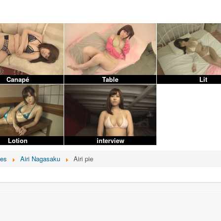
Canapé
Table
Lit
Lotion
interview
ces
Airi Nagasaku
Airi pie