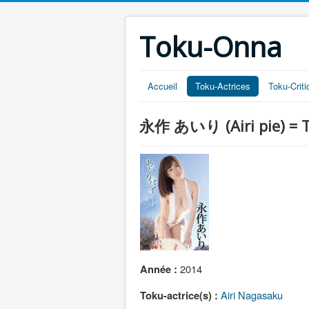
Toku-Onna
Accueil
Toku-Actrices
Toku-Crit
永作 あいり (Airi pie) = Ta
2014
Année :
Airi Nagasaku
Toku-actrice(s) :