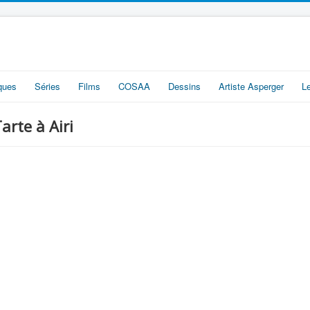
iques
Séries
Films
COSAA
Dessins
Artiste Asperger
L
rte à Airi