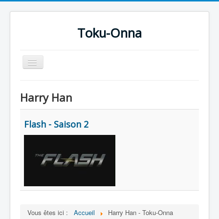
Toku-Onna
Basculer
la
navigation
Accueil
Harry Han
Toku-Actrices
Toku-Critiques
Flash - Saison 2
Séries
Films
COSAA
Dessins
Artiste Asperger
Vous êtes ici :
Accueil
Harry Han - Toku-Onna