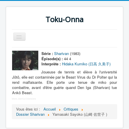
Toku-Onna
Basculer
la
navigation
Accueil
Série :
Sharivan
(1983)
Épisode(s) :
44 4
Toku-Actrices
Interprète :
Hidaka Kumiko (日高 久美子)
Toku-Critiques
Joueuse de tennis et élève à l'université
Jôtô, elle est contaminée par le Beast Virus du Dr Polter qui la
Séries
rend malfaisante. Elle porte une tenue de miko pour
combattre, avant d'être guérie quand Den Iga (Sharivan) tue
Films
Ankô Beast.
More Joomla Extensions
COSAA
Vous êtes ici :
Accueil
Critiques
Dessins
Dossier Sharivan
Yamasaki Sayoko (山崎 佐世子 )
Artiste Asperger