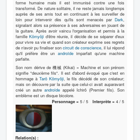
forme humaine mais il est immunisé contre une fois
transformé. De nature solitaire, il ne reste jamais longtemps
Protagoniste
auprès de ses amis tout en continuant à les surveiller de
loin pour intervenir dès qu'ils sont menacés par
Dark
,
Entourage
signalant alors sa présence à ses adversaires en jouant de
la guitare. Après avoir vaincu l'organisation et permis à la
Antagoniste
famille
Kômyôji
d'être réunie, il décide de se séparer d'eux
pour vivre sa vie et quand son créateur exprime ses regrets
Monstre
de n'avoir pu finaliser son
circuit de conscience
, il lui répond
qu'il préfère être un
androïde
imparfait qu'une machine
Autre
parfaite.
Animal
Son nom dérive de 機械 (Kikai) = Machine et son prénom
signifie "deuxième fils". Il est d'abord évoqué que c'est en
Race
hommage à
Tarô Kômyôji
, le fils décédé de son créateur;
mais on découvre par la suite que celui-ci avait auparavant
Archétype
créé un autre
androïde
appelé Ichirô (Premier fils). Son
_
emblème est un disque bicolore.
Personnage =
5 / 5
Interprète =
4 / 5
[]
_
Nom
Catégorie
Relation(s) :