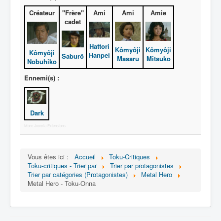
Activité
Créateur
"Frère"
Ami
Ami
Amie
Motif
cadet
Hattori
Kômyôji
Kômyôji
Kômyôji
Hanpei
Saburô
Masaru
Mitsuko
Nobuhiko
Ennemi(s) :
Dark
More Joomla Extensions
Vous êtes ici :
Accueil
Toku-Critiques
Toku-critiques - Trier par
Trier par protagonistes
Trier par catégories (Protagonistes)
Metal Hero
Metal Hero - Toku-Onna