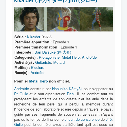
Kikaider (キカイダー) / Jirô (ジロー)
Lexique
Série
Acteur
Équipe
Série :
Kikaider
(1972)
Personnage
Première apparition :
Épisode 1
Première transformation :
Épisode 1
Transformation
Interprète :
Ban Daisuke (伴 大介)
Catégorie(s) :
Protagoniste
,
Metal Hero
,
Androïde
Équipement
Activité(s) :
Guitariste
,
Motard
Motif(s) :
Bicolore
Mecha
Race(s) :
Androïde
Objet
Premier
Metal Hero
non officiel.
Androïde
construit par
Nobuhiko Kômyôji
pour s'opposer au
Lieu
Pr Guile
et à son organisation
Dark
. Il les combat tout en
Épisode
protégeant les enfants de son créateur et les aide dans la
recherche de leur père, qui a perdu la mémoire durant
Référence
l'incendie de son laboratoire et erre depuis à travers le pays,
guidé par ses fragments de souvenirs. Le savant n'ayant
Fanservice
pas eu le temps de finaliser le
circuit de conscience
de
Jirô
,
Guile
peut le contrôler avec sa flûte tant qu'il est sous sa
Générique