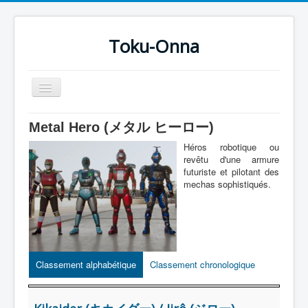
Toku-Onna
Basculer
la
navigation
Accueil
Metal Hero (メタル ヒーロー)
Toku-Actrices
Héros robotique ou
revêtu d'une armure
Toku-Critiques
futuriste et pilotant des
mechas sophistiqués.
Séries
Films
COSAA
Dessins
Classement alphabétique
Classement chronologique
Artiste Asperger