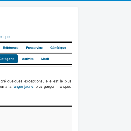
exique
Référence
Fanservice
Générique
Catégorie
Activité
Motif
gré quelques exceptions, elle est le plus
ion à la
ranger jaune
, plus garçon manqué.