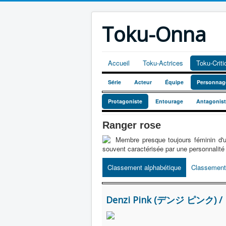
Toku-Onna
Accueil
Toku-Actrices
Toku-Crit
Série
Acteur
Équipe
Personnag
Protagoniste
Entourage
Antagonis
Ranger rose
Membre presque toujours féminin d
souvent caractérisée par une personnalité 
Classement alphabétique
Classement
Denzi Pink (デンジ ピンク) /