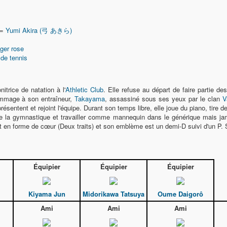
 =
Yumi Akira (弓 あきら)
ger rose
de tennis
trice de natation à l'
Athletic Club
. Elle refuse au départ de faire partie de
ommage à son entraîneur,
Takayama
, assassiné sous ses yeux par le clan
V
présentent et rejoint l'équipe. Durant son temps libre, elle joue du piano, tire de
 de la gymnastique et travailler comme mannequin dans le générique mais ja
 en forme de cœur (Deux traits) et son emblème est un demi-D suivi d'un P. S
Équipier
Équipier
Équipier
Kiyama Jun
Midorikawa Tatsuya
Oume Daigorô
Ami
Ami
Ami