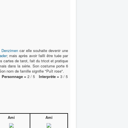
s
Denzimen
car elle souhaite devenir une
ader
; mais après avoir failli être tuée par
s cartes de tarot, fait du tricot et pratique
mais dans la série. Son costume porte 6
on nom de famille signifie "Puît rose".
Personnage =
2 / 5
Interprète =
3 / 5
Ami
Ami