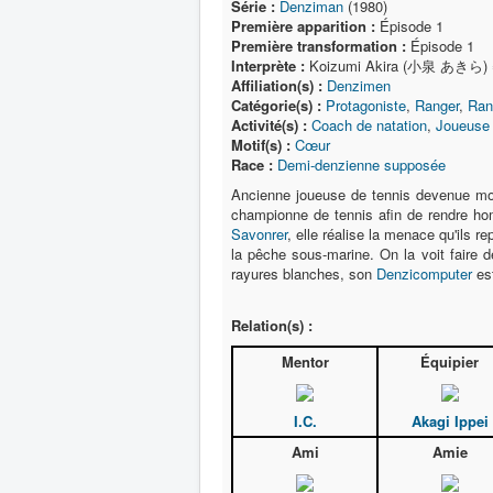
Série :
Denziman
(1980)
Première apparition :
Épisode 1
Première transformation :
Épisode 1
Interprète :
Koizumi Akira (小泉 あきら)
Affiliation(s) :
Denzimen
Catégorie(s) :
Protagoniste
,
Ranger
,
Ran
Activité(s) :
Coach de natation
,
Joueuse 
Motif(s) :
Cœur
Race :
Demi-denzienne supposée
Ancienne joueuse de tennis devenue moni
championne de tennis afin de rendre h
Savonrer
, elle réalise la menace qu'ils re
la pêche sous-marine. On la voit faire
rayures blanches, son
Denzicomputer
est
Relation(s) :
Mentor
Équipier
I.C.
Akagi Ippei
Ami
Amie