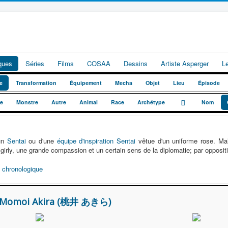
iques
Séries
Films
COSAA
Dessins
Artiste Asperger
L
e
Transformation
Équipement
Mecha
Objet
Lieu
Épisode
_
_
te
Monstre
Autre
Animal
Race
Archétype
[]
Nom
'un
Sentai
ou d'une
équipe d'inspiration Sentai
vêtue d'un uniforme rose. Mal
girly, une grande compassion et un certain sens de la diplomatie; par opposit
 chronologique
 Momoi Akira (桃井 あきら)