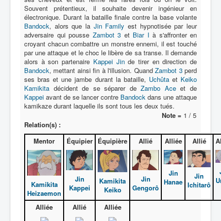
Souvent prétentieux, il souhaite devenir ingénieur en
électronique. Durant la bataille finale contre la base volante
Protagoniste
Bandock
, alors que la
Jin Family
est hypnotisée par leur
adversaire qui pousse
Zambot 3
et
Biar I
à s'affronter en
Entourage
croyant chacun combattre un monstre ennemi, il est touché
par une attaque et le choc le libère de sa transe. Il demande
Antagoniste
alors à son partenaire
Kappei Jin
de tirer en direction de
Bandock
Monstre
, mettant ainsi fin à l'illusion. Quand
Zambot 3
perd
ses bras et une jambe durant la bataille,
Uchûta
et
Keiko
Autre
Kamikita
décident de se séparer de
Zambo Ace
et de
Kappei
avant de se lancer contre
Bandock
dans une attaque
Animal
kamikaze durant laquelle ils sont tous les deux tués.
Note =
1 / 5
Race
Relation(s) :
Archétype
Mentor
Équipier
Équipière
Allié
Alliée
Allié
A
_
[]
Jin
Jin
_
Jin
Jin
U
Kamikita
Hanae
Kamikita
Ichitarô
Kappei
Gengorô
Keiko
Nom
Heizaemon
Alliée
Allié
Alliée
Catégorie