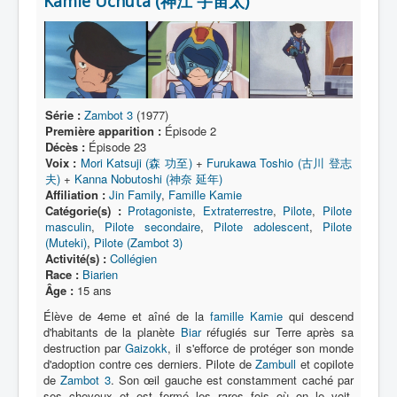
Kamie Uchûta (神江 宇宙太)
Lexique
Série
Acteur
Équipe
Série :
Zambot 3
(1977)
Personnage
Première apparition :
Épisode 2
Décès :
Épisode 23
Transformation
Voix :
Mori Katsuji (森 功至)
+
Furukawa Toshio (古川 登志
夫)
+
Kanna Nobutoshi (神奈 延年)
Équipement
Affiliation :
Jin Family
,
Famille Kamie
Catégorie(s) :
Protagoniste
,
Extraterrestre
,
Pilote
,
Pilote
Mecha
masculin
,
Pilote secondaire
,
Pilote adolescent
,
Pilote
(Muteki)
,
Pilote (Zambot 3)
Objet
Activité(s) :
Collégien
Race :
Biarien
Lieu
Âge :
15 ans
Épisode
Élève de 4eme et aîné de la
famille Kamie
qui descend
d'habitants de la planète
Biar
réfugiés sur Terre après sa
Référence
destruction par
Gaizokk
, il s'efforce de protéger son monde
d'adoption contre ces derniers. Pilote de
Zambull
et copilote
Fanservice
de
Zambot 3
. Son œil gauche est constamment caché par
ses cheveux et est fermé les rares fois où on le voit.
Générique