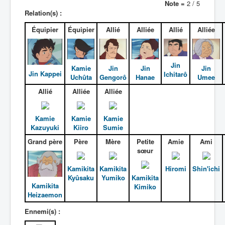
Note =
2 / 5
Relation(s) :
Équipier
Équipier
Allié
Alliée
Allié
Alliée
Jin
Kamie
Jin
Jin
Jin
Jin Kappei
Ichitarô
Uchûta
Gengorô
Hanae
Umee
Allié
Alliée
Alliée
Kamie
Kamie
Kamie
Kazuyuki
Kiiro
Sumie
Grand père
Père
Mère
Petite
Amie
Ami
sœur
Kamikita
Kamikita
Hiromi
Shin'ichi
Kyûsaku
Yumiko
Kamikita
Kamikita
Kimiko
Heizaemon
Ennemi(s) :