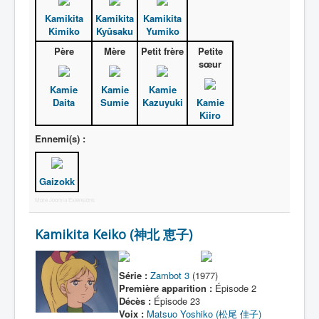
Activité
Kamikita
Kamikita
Kamikita
Motif
Kimiko
Kyûsaku
Yumiko
Père
Mère
Petit frère
Petite
sœur
Kamie
Kamie
Kamie
Daita
Sumie
Kazuyuki
Kamie
Kiiro
Ennemi(s) :
Gaizokk
More Joomla Extensions
Kamikita Keiko (神北 恵子)
Série :
Zambot 3
(1977)
Première apparition :
Épisode 2
Décès :
Épisode 23
Voix :
Matsuo Yoshiko (松尾 佳子)