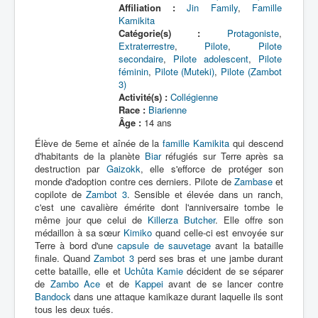
Affiliation :
Jin Family
,
Famille
Kamikita
Catégorie(s) :
Protagoniste
,
Extraterrestre
,
Pilote
,
Pilote
secondaire
,
Pilote adolescent
,
Pilote
féminin
,
Pilote (Muteki)
,
Pilote (Zambot
3)
Activité(s) :
Collégienne
Race :
Biarienne
Âge :
14 ans
Élève de 5eme et aînée de la
famille Kamikita
qui descend
d'habitants de la planète
Biar
réfugiés sur Terre après sa
destruction par
Gaizokk
, elle s'efforce de protéger son
monde d'adoption contre ces derniers. Pilote de
Zambase
et
copilote de
Zambot 3
. Sensible et élevée dans un ranch,
c'est une cavalière émérite dont l'anniversaire tombe le
même jour que celui de
Killerza Butcher
. Elle offre son
médaillon à sa sœur
Kimiko
quand celle-ci est envoyée sur
Terre à bord d'une
capsule de sauvetage
avant la bataille
finale. Quand
Zambot 3
perd ses bras et une jambe durant
cette bataille, elle et
Uchûta Kamie
décident de se séparer
de
Zambo Ace
et de
Kappei
avant de se lancer contre
Bandock
dans une attaque kamikaze durant laquelle ils sont
tous les deux tués.