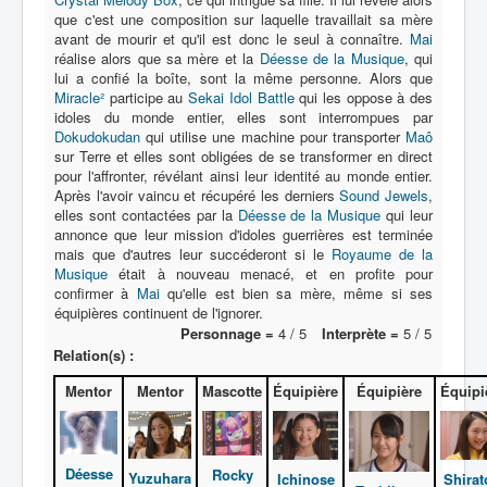
Activité
que c'est une composition sur laquelle travaillait sa mère
avant de mourir et qu'il est donc le seul à connaître.
Mai
Motif
réalise alors que sa mère et la
Déesse de la Musique
, qui
lui a confié la boîte, sont la même personne. Alors que
Miracle²
participe au
Sekai Idol Battle
qui les oppose à des
idoles du monde entier, elles sont interrompues par
Dokudokudan
qui utilise une machine pour transporter
Maô
sur Terre et elles sont obligées de se transformer en direct
pour l'affronter, révélant ainsi leur identité au monde entier.
Après l'avoir vaincu et récupéré les derniers
Sound Jewels
,
elles sont contactées par la
Déesse de la Musique
qui leur
annonce que leur mission d'idoles guerrières est terminée
mais que d'autres leur succéderont si le
Royaume de la
Musique
était à nouveau menacé, et en profite pour
confirmer à
Mai
qu'elle est bien sa mère, même si ses
équipières continuent de l'ignorer.
Personnage =
4 / 5
Interprète =
5 / 5
Relation(s) :
Mentor
Mentor
Mascotte
Équipière
Équipière
Équipi
Déesse
Rocky
Yuzuhara
Ichinose
Shirat