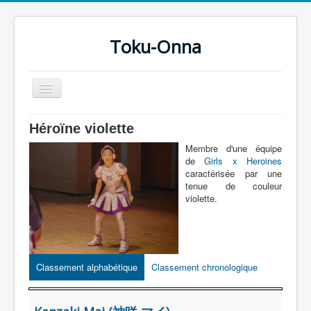
Toku-Onna
Basculer
la
navigation
Accueil
Héroïne violette
Toku-Actrices
Membre d'une équipe
de
Girls x Heroines
Toku-Critiques
caractérisée par une
tenue de couleur
Séries
violette.
Films
COSAA
Dessins
Classement alphabétique
Classement chronologique
Artiste Asperger