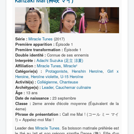
Kanzaki Mai (神咲 マイ)
Lexique
Série
Acteur
Équipe
Série :
Miracle Tunes
(2017)
Personnage
Première apparition :
Épisode 1
Première transformation :
Épisode 1
Transformation
Double identité :
Connue de ses ennemis
Interprète :
Adachi Suzuka (足立 涼夏)
Équipement
Affiliation :
Miracle Tunes
,
Miracle²
Catégorie(s) :
Protagoniste
,
Henshin Heroïne
,
Girl x
Mecha
Heroine
,
Heroïne violette
,
U-15 Heroïne
Activité(s) :
Collégienne
,
Chanteuse
Objet
Archétype(s) :
Leader
,
Cauchemar culinaire
Âge :
13 ans
Lieu
Date de naissance :
23 septembre
Classe :
2eme année d'école moyenne (Équivalent de la
Épisode
4eme)
Phrase de présentation :
Call me Mai ! (コール ミー マイ
Référence
!) = Appelez-moi Mai !
Fanservice
Leader des
Miracle Tunes
. Sa boisson matinale préférée est
le thé au lait et son prénom signifie Danse (舞). Fille d'un
Générique