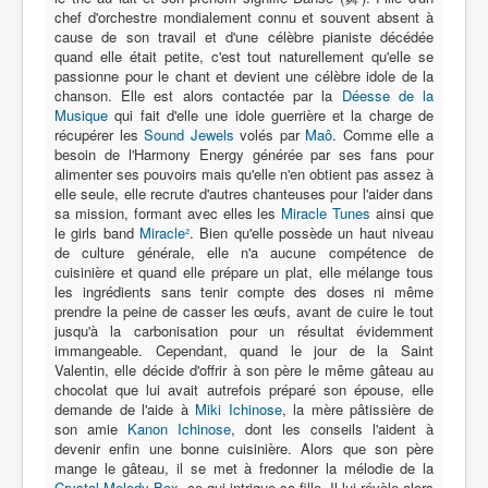
chef d'orchestre mondialement connu et souvent absent à
cause de son travail et d'une célèbre pianiste décédée
Protagoniste
quand elle était petite, c'est tout naturellement qu'elle se
passionne pour le chant et devient une célèbre idole de la
Entourage
chanson. Elle est alors contactée par la
Déesse de la
Musique
qui fait d'elle une idole guerrière et la charge de
Antagoniste
récupérer les
Sound Jewels
volés par
Maô
. Comme elle a
besoin de l'Harmony Energy générée par ses fans pour
Monstre
alimenter ses pouvoirs mais qu'elle n'en obtient pas assez à
Autre
elle seule, elle recrute d'autres chanteuses pour l'aider dans
sa mission, formant avec elles les
Miracle Tunes
ainsi que
Animal
le girls band
Miracle²
. Bien qu'elle possède un haut niveau
de culture générale, elle n'a aucune compétence de
Race
cuisinière et quand elle prépare un plat, elle mélange tous
les ingrédients sans tenir compte des doses ni même
Archétype
prendre la peine de casser les œufs, avant de cuire le tout
jusqu'à la carbonisation pour un résultat évidemment
_
immangeable. Cependant, quand le jour de la Saint
[]
Valentin, elle décide d'offrir à son père le même gâteau au
chocolat que lui avait autrefois préparé son épouse, elle
_
demande de l'aide à
Miki Ichinose
, la mère pâtissière de
Nom
son amie
Kanon Ichinose
, dont les conseils l'aident à
devenir enfin une bonne cuisinière. Alors que son père
Catégorie
mange le gâteau, il se met à fredonner la mélodie de la
Crystal Melody Box
, ce qui intrigue sa fille. Il lui révèle alors