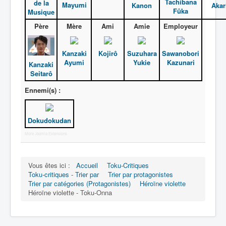
Tachibana
de la
Mayumi
Kanon
Akar
Fûka
Musique
Père
Mère
Ami
Amie
Employeur
Kanzaki
Kojirô
Suzuhara
Sawanobori
Ayumi
Yukie
Kazunari
Kanzaki
Seitarô
Ennemi(s) :
Dokudokudan
More Joomla Extensions
Vous êtes ici :
Accueil
Toku-Critiques
Toku-critiques - Trier par
Trier par protagonistes
Trier par catégories (Protagonistes)
Héroïne violette
Héroïne violette - Toku-Onna