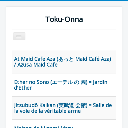
Toku-Onna
Basculer
la
navigation
Accueil
At Maid Cafe Aza (あっと Maid Café Aza)
Toku-Actrices
/ Azusa Maid Cafe
Toku-Critiques
Séries
Ether no Sono (エーテル の 園) = Jardin
d'Ether
Films
COSAA
Jitsubudô Kaikan (実武道 会館) = Salle de
Dessins
la voie de la véritable arme
Artiste Asperger