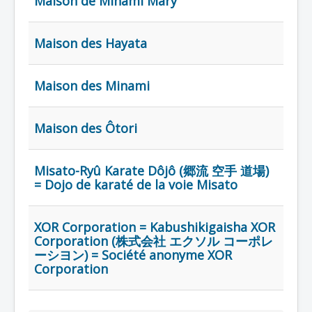
Maison de Minami Mary
Lexique
Série
Maison des Hayata
Acteur
Équipe
Maison des Minami
Personnage
Transformation
Maison des Ôtori
Équipement
Misato-Ryû Karate Dôjô (郷流 空手 道場)
Mecha
= Dojo de karaté de la voie Misato
Objet
Lieu
XOR Corporation = Kabushikigaisha XOR
Corporation (株式会社 エクソル コーポレ
Épisode
ーシヨン) = Société anonyme XOR
Référence
Corporation
Fanservice
Générique