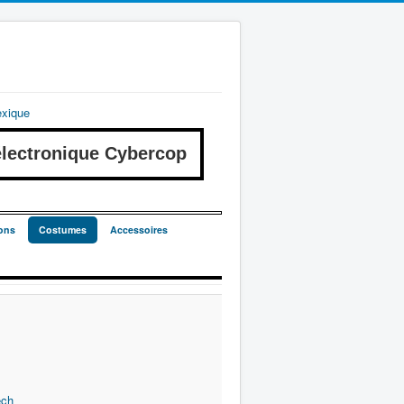
exique
ectronique Cybercop
ons
Costumes
Accessoires
ech