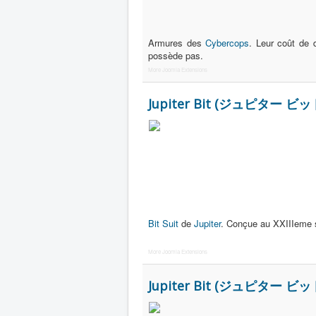
Armures des
Cybercops
. Leur coût de 
possède pas.
More Joomla Extensions
Jupiter Bit (ジュピター ビッ
Bit Suit
de
Jupiter
. Conçue au XXIIIeme s
More Joomla Extensions
Jupiter Bit (ジュピター ビッ