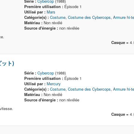
Série :
Cybercop
(1988)
Première utilisation :
Épisode 1
Utilisé par :
Mars
Catégorie(s) :
Costume
,
Costume des Cybercops
,
Armure hi-t
Matériau :
Non révélé
Source d'énergie :
non révélée
ce.
Casque =
4 /
ビット)
Série :
Cybercop
(1988)
Première utilisation :
Épisode 1
Utilisé par :
Mercury
Catégorie(s) :
Costume
,
Costume des Cybercops
,
Armure hi-t
Matériau :
Non révélé
Source d'énergie :
non révélée
vitesse.
Casque =
4 /