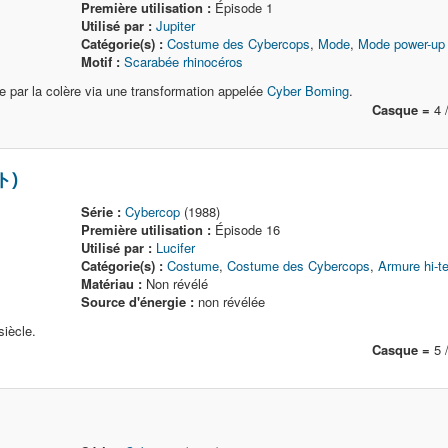
Première utilisation :
Épisode 1
Utilisé par :
Jupiter
Catégorie(s) :
Costume des Cybercops
,
Mode
,
Mode power-up
Motif :
Scarabée rhinocéros
ée par la colère via une transformation appelée
Cyber Boming
.
Casque =
4 /
ト)
Série :
Cybercop
(1988)
Première utilisation :
Épisode 16
Utilisé par :
Lucifer
Catégorie(s) :
Costume
,
Costume des Cybercops
,
Armure hi-t
Matériau :
Non révélé
Source d'énergie :
non révélée
iècle.
Casque =
5 /