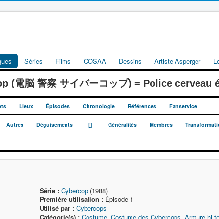
iques
Séries
Films
COSAA
Dessins
Artiste Asperger
L
cop (電脳 警察 サイバーコップ) = Police cerveau él
ets
Lieux
Épisodes
Chronologie
Références
Fanservice
_
_
Autres
Déguisements
[]
Généralités
Membres
Transformati
Série :
Cybercop
(1988)
Première utilisation :
Épisode 1
Utilisé par :
Cybercops
Catégorie(s) :
Costume
,
Costume des Cybercops
,
Armure hi-t