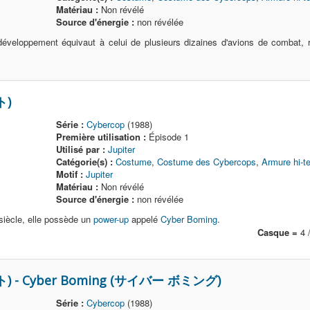
Matériau :
Non révélé
Source d'énergie :
non révélée
développement équivaut à celui de plusieurs dizaines d'avions de combat, 
ト)
Série :
Cybercop
(1988)
Première utilisation :
Épisode 1
Utilisé par :
Jupiter
Catégorie(s) :
Costume
,
Costume des Cybercops
,
Armure hi-t
Motif :
Jupiter
Matériau :
Non révélé
Source d'énergie :
non révélée
iècle, elle possède un
power-up
appelé
Cyber Boming
.
Casque =
4 /
ト) - Cyber Boming (サイバー ボミング)
Série :
Cybercop
(1988)