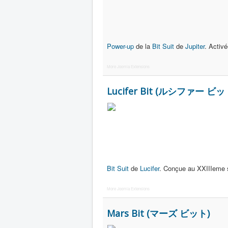
Power-up
de la
Bit Suit
de
Jupiter
. Activ
More Joomla Extensions
Lucifer Bit (ルシファー ビッ
Bit Suit
de
Lucifer
. Conçue au XXIIIeme s
More Joomla Extensions
Mars Bit (マーズ ビット)