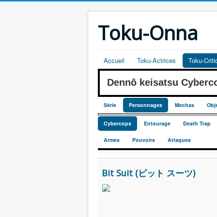
Toku-Onna
Accueil
Toku-Actrices
Toku-Crit
Dennô keisatsu Cyber
Série
Personnages
Mechas
Obj
Cybercops
Entourage
Death Trap
Armes
Pouvoirs
Attaques
Bit Suit (ビット スーツ)