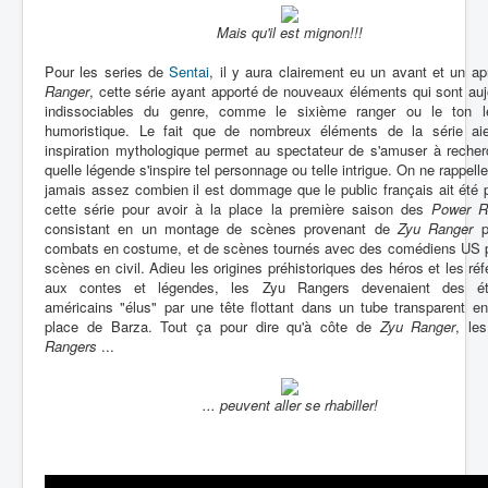
Mais qu'il est mignon!!!
Pour les series de
Sentai
, il y aura clairement eu un avant et un a
Ranger
, cette série ayant apporté de nouveaux éléments qui sont auj
indissociables du genre, comme le sixième ranger ou le ton l
humoristique. Le fait que de nombreux éléments de la série ai
inspiration mythologique permet au spectateur de s'amuser à recher
quelle légende s'inspire tel personnage ou telle intrigue. On ne rappell
jamais assez combien il est dommage que le public français ait été 
cette série pour avoir à la place la première saison des
Power R
consistant en un montage de scènes provenant de
Zyu Ranger
p
combats en costume, et de scènes tournés avec des comédiens US p
scènes en civil. Adieu les origines préhistoriques des héros et les ré
aux contes et légendes, les Zyu Rangers devenaient des ét
américains "élus" par une tête flottant dans un tube transparent en
place de Barza. Tout ça pour dire qu'à côte de
Zyu Ranger
, le
Rangers
...
... peuvent aller se rhabiller!