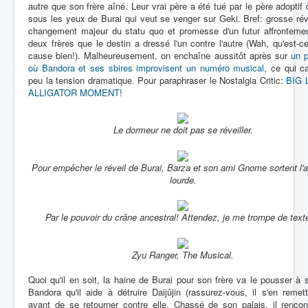
autre que son frère aîné. Leur vrai père a été tué par le père adoptif
sous les yeux de Burai qui veut se venger sur Geki. Bref: grosse rév
changement majeur du statu quo et promesse d'un futur affrontemen
deux frères que le destin a dressé l'un contre l'autre (Wah, qu'est-c
cause bien!). Malheureusement, on enchaîne aussitôt après sur
un 
où Bandora et ses sbires improvisent un numéro musical
, ce qui c
peu la tension dramatique. Pour paraphraser le Nostalgia Critic:
BIG 
ALLIGATOR MOMENT!
Le dormeur ne doit pas se réveiller.
Pour empêcher le réveil de Burai, Barza et son ami Gnome sortent l'art
lourde.
Par le pouvoir du crâne ancestral! Attendez, je me trompe de texte
Zyu Ranger, The Musical.
Quoi qu'il en soit, la haine de Burai pour son frère va le pousser à s'
Bandora qu'il aide à détruire Daijûjin (rassurez-vous, il s'en remett
avant de se retourner contre elle. Chassé de son palais, il rencon