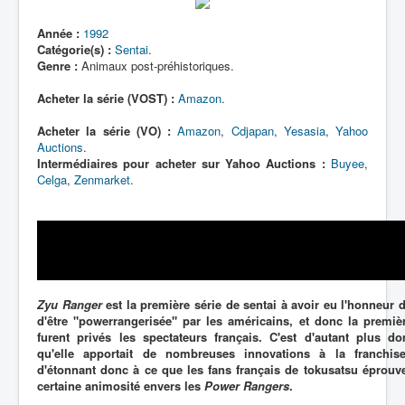
Lexique
Année :
1992
Catégorie(s) :
Sentai
.
Genre :
Animaux post-préhistoriques.
Acheter la série (VOST) :
Amazon
.
Acheter la série (VO) :
Amazon
,
Cdjapan
,
Yesasia
,
Yahoo
Auctions
.
Intermédiaires pour acheter sur Yahoo Auctions :
Buyee
,
Celga
,
Zenmarket
.
Zyu Ranger
est la première série de sentai à avoir eu l'honneur 
d'être "powerrangerisée" par les américains, et donc la premiè
furent privés les spectateurs français. C'est d'autant plus 
qu'elle apportait de nombreuses innovations à la franchis
d'étonnant donc à ce que les fans français de tokusatsu éprouv
certaine animosité envers les
Power Rangers
.