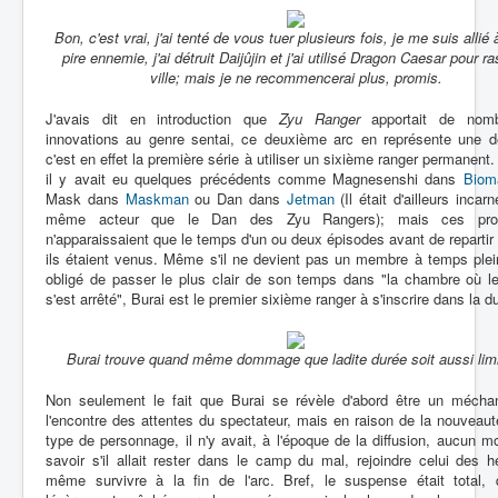
Bon, c'est vrai, j'ai tenté de vous tuer plusieurs fois, je me suis allié 
pire ennemie, j'ai détruit Daijûjin et j'ai utilisé Dragon Caesar pour ra
ville; mais je ne recommencerai plus, promis.
J'avais dit en introduction que
Zyu Ranger
apportait de nomb
innovations au genre sentai, ce deuxième arc en représente une de 
c'est en effet la première série à utiliser un sixième ranger permanent.
il y avait eu quelques précédents comme Magnesenshi dans
Biom
Mask dans
Maskman
ou Dan dans
Jetman
(Il était d'ailleurs incarn
même acteur que le Dan des Zyu Rangers); mais ces prot
n'apparaissaient que le temps d'un ou deux épisodes avant de repart
ils étaient venus. Même s'il ne devient pas un membre à temps plei
obligé de passer le plus clair de son temps dans "la chambre où l
s'est arrêté", Burai est le premier sixième ranger à s'inscrire dans la d
Burai trouve quand même dommage que ladite durée soit aussi limi
Non seulement le fait que Burai se révèle d'abord être un mécha
l'encontre des attentes du spectateur, mais en raison de la nouveau
type de personnage, il n'y avait, à l'époque de la diffusion, aucun 
savoir s'il allait rester dans le camp du mal, rejoindre celui des 
même survivre à la fin de l'arc. Bref, le suspense était total, 