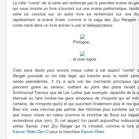
Le côté "conte" de la série est renforcée par la première scène du gé
qui nous montre un livre s'ouvrant sur une scène préhistorique, tandi
série se conclue sur un autre livre se renfermant sur une illus
représentant la scène finale, comme si la saga des Zyu Rangers é
conte narré dans un livre ancien lu par le téléspectateur.
Prologue...
... et puis logue.
C'est sans doute pour encore mieux coller à cet aspect "conte"
Ranger
possède un ton très léger qui tranche avec le relatif séri
séries précédentes. Il n'y a qu'à voir les méchants principaux qu
prennent guère au sérieux, mettent au point des plans tenant 
Schtroumpf Farceur que de Lex Luthor (par exemple, répandre de la 
éternuer ou faire tomber les gens amoureux de n'importe qui (et mê
certains, de n'importe quoi)) et qui suscitent finalement plus le rire que 
Bien sûr, cela n'exclue pas parfois des histoires plus sombres qui n
que mieux mises en valeur (comme la storyline de Burai sur laquel
reviendrons plus loin). Si cet aspect fun paraît aujourd'hui indissoci
séries Sentai, c'est
Zyu Ranger
qui l'a introduit, comme le fera p
Kamen Rider Den-O
pour la franchise
Kamen Rider
.