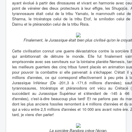
ayant évolué à partir des dinosaures et vivant en harmonie avec ceu
point de vénérer des dieux protecteurs à leur effigie, les Shugojûs. A
tyrannosaure était celui de la tribu Yamato, le mammouth celui de 
Sharma, le tricératops celui de la tribu Etof, le smilodon celui de 
Daimu et le ptéranodon celui de la tribu Risia.
Finalement, le Jurassique était bien plus civilisé qu'on le croyait
Cette civilisation connut une guerre dévastatrice contre la sorcière
qui ambitionnait de détruire le monde. Elle fut finalement vai
emprisonnée avec ses serviteurs sur la lointaine planète Nemesis, ta
les meilleurs guerriers des cinq tribus furent placés en animation s
pour pouvoir la combattre si elle parvenait à s'échapper. C'était il
millions d'années, ce qui correspond effectivement à peu près à la
Jurassique Inférieur (De -201,3 à -171,6 millions d'années); sauf
tyrannosaures, tricératops et ptéranodons ont vécu au Crétacé (
succédant au Jurassique Supérieur et s'étendant de -145 à -66 m
d'années), c'est-à-dire beaucoup plus tard! Et ne parlons pas du m
dont les plus anciens fossiles remontent à 4 millions d'années et du 
qui a vécu entre 2,5 millions d'années et 10 000 ans avant notre ère. Z
tard, je viens d'en parler!
La sorcière Bandora crève l'écran.