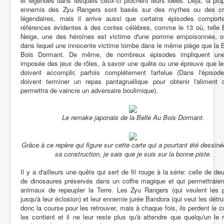
et légendes dans lesquels ceux-ci piochent leurs idées. Déjà, la plu
ennemis des Zyu Rangers sont basés sur des mythes ou des cr
légendaires, mais il arrive aussi que certains épisodes comport
références évidentes à des contes célèbres, comme le 13 où, telle 
Neige, une des héroïnes est victime d'une pomme empoisonnée, o
dans lequel une innocente victime tombe dans le même piège que la 
Bois Dormant. De même, de nombreux épisodes impliquent une
imposée des jeux de rôles, à savoir une quête ou une épreuve que l
doivent accomplir, parfois complétement farfelue (Dans l'épisode
doivent terminer un repas pantagruélique pour obtenir l'aliment q
permettra de vaincre un adversaire boulimique).
Le remake japonais de la Belle Au Bois Dormant.
Grâce à ce repère qui figure sur cette carte qui a pourtant été dessin
sa construction, je sais que je suis sur la bonne piste.
Il y a d'ailleurs une quête qui sert de fil rouge à la série: celle de d
de dinosaures préservés dans un coffre magique et qui permettraien
animaux de repeupler la Terre. Les Zyu Rangers (qui veulent les p
jusqu'à leur éclosion) et leur ennemie jurée Bandora (qui veut les détrui
donc la course pour les retrouver, mais à chaque fois, ils perdent le co
les contient et il ne leur reste plus qu'à attendre que quelqu'un le 