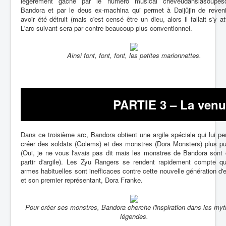
légèrement gâché par le numéro musical cheveudanslasoupe
Bandora et par le deus ex-machina qui permet à Daijûjin de reveni
avoir été détruit (mais c'est censé être un dieu, alors il fallait s'y at
L'arc suivant sera par contre beaucoup plus conventionnel.
Ainsi font, font, font, les petites marionnettes.
PARTIE 3 – La venu
Dans ce troisième arc, Bandora obtient une argile spéciale qui lui p
créer des soldats (Golems) et des monstres (Dora Monsters) plus pu
(Oui, je ne vous l'avais pas dit mais les monstres de Bandora sont
partir d'argile). Les Zyu Rangers se rendent rapidement compte qu
armes habituelles sont inefficaces contre cette nouvelle génération d
et son premier représentant, Dora Franke.
Pour créer ses monstres, Bandora cherche l'inspiration dans les myt
légendes.