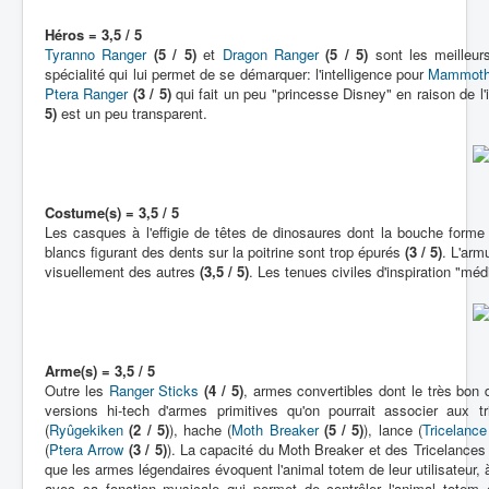
Héros = 3,5 / 5
Tyranno Ranger
(5 / 5)
et
Dragon Ranger
(5 / 5)
sont les meilleur
spécialité qui lui permet de se démarquer: l'intelligence pour
Mammoth
Ptera Ranger
(3 / 5)
qui fait un peu "princesse Disney" en raison de l'
5)
est un peu transparent.
Costume(s) = 3,5 / 5
Les casques à l'effigie de têtes de dinosaures dont la bouche forme
blancs figurant des dents sur la poitrine sont trop épurés
(3 / 5)
. L'arm
visuellement des autres
(3,5 / 5)
. Les tenues civiles d'inspiration "mé
Arme(s) = 3,5 / 5
Outre les
Ranger Sticks
(4 / 5)
, armes convertibles dont le très bon
versions hi-tech d'armes primitives qu'on pourrait associer aux tri
(
Ryûgekiken
(2 / 5)
), hache (
Moth Breaker
(5 / 5)
), lance (
Tricelance
(
Ptera Arrow
(3 / 5)
). La capacité du Moth Breaker et des Tricelances à
que les armes légendaires évoquent l'animal totem de leur utilisateur,
avec sa fonction musicale qui permet de contrôler l'animal totem