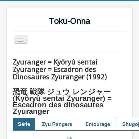
Toku-Onna
Basculer
la
navigation
Accueil
Zyuranger = Kyôryû sentai
Toku-Actrices
Zyuranger = Escadron des
Dinosaures Zyuranger (1992)
Toku-Critiques
Séries
恐竜 戦隊 ジュウ レンジャー
(Kyôryû sentai Zyuranger) =
Films
Escadron des dinosaures
COSAA
Zyuranger
Dessins
Série
Zyu Rangers
Entourage
Shugo
Artiste Asperger