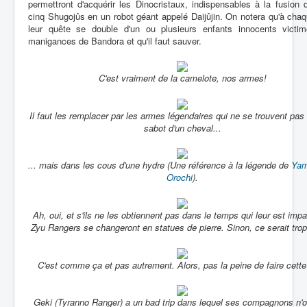
permettront d'acquérir les Dinocristaux, indispensables à la fusion 
cinq Shugojûs en un robot géant appelé Daijûjin. On notera qu'à chaq
leur quête se double d'un ou plusieurs enfants innocents victi
manigances de Bandora et qu'il faut sauver.
C'est vraiment de la camelote, nos armes!
Il faut les remplacer par les armes légendaires qui ne se trouvent pas
sabot d'un cheval...
... mais dans les cous d'une hydre (Une référence à la légende de
Yam
Orochi
).
Ah, oui, et s'ils ne les obtiennent pas dans le temps qui leur est impar
Zyu Rangers se changeront en statues de pierre. Sinon, ce serait trop 
C'est comme ça et pas autrement. Alors, pas la peine de faire cette
Geki (Tyranno Ranger) a un bad trip dans lequel ses compagnons n'o