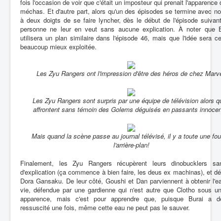
fois l'occasion de voir que c'était un imposteur qui prenait l'apparence 
méchas. Et d'autre part, alors qu'un des épisodes se termine avec n
à deux doigts de se faire lyncher, dès le début de l'épisode suivant
personne ne leur en veut sans aucune explication. À noter que 
utilisera un plan similaire dans l'épisode 46, mais que l'idée sera ce
beaucoup mieux exploitée.
Les Zyu Rangers ont l'impression d'être des héros de chez Marve
Les Zyu Rangers sont surpris par une équipe de télévision alors qu
affrontent sans témoin des Golems déguisés en passants innocen
Mais quand la scène passe au journal télévisé, il y a toute une fou
l'arrière-plan!
Finalement, les Zyu Rangers récupèrent leurs dinobucklers sa
d'explication (ça commence à bien faire, les deus ex machinas), et dé
Dora Gansaku. De leur côté, Goushi et Dan parviennent à obtenir l'e
vie, défendue par une gardienne qui n'est autre que Clotho sous un
apparence, mais c'est pour apprendre que, puisque Burai a d
ressuscité une fois, même cette eau ne peut pas le sauver.