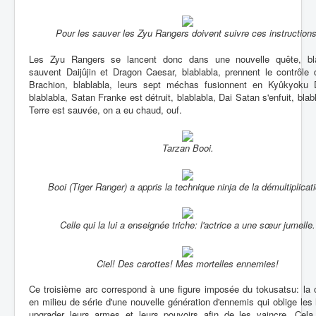
Pour les sauver les Zyu Rangers doivent suivre ces instructions
Les Zyu Rangers se lancent donc dans une nouvelle quête, bla
sauvent Daijûjin et Dragon Caesar, blablabla, prennent le contrôle
Brachion, blablabla, leurs sept méchas fusionnent en Kyûkyoku Da
blablabla, Satan Franke est détruit, blablabla, Dai Satan s'enfuit, blabl
Terre est sauvée, on a eu chaud, ouf.
Tarzan Booi.
Booi (Tiger Ranger) a appris la technique ninja de la démultiplicati
Celle qui la lui a enseignée triche: l'actrice a une sœur jumelle.
Ciel! Des carottes! Mes mortelles ennemies!
Ce troisième arc correspond à une figure imposée du tokusatsu: la 
en milieu de série d'une nouvelle génération d'ennemis qui oblige les
upgrader leurs armes et leurs pouvoirs afin de les vaincre. Cela 