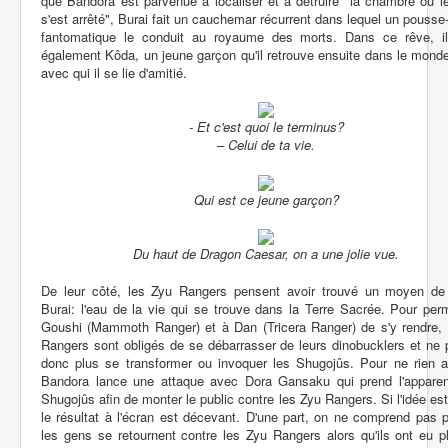
que Bandora est parvenue à localiser et à détruire "la chambre où 
s'est arrêté", Burai fait un cauchemar récurrent dans lequel un pouss
fantomatique le conduit au royaume des morts. Dans ce rêve, il
également Kôda, un jeune garçon qu'il retrouve ensuite dans le monde
avec qui il se lie d'amitié.
- Et c'est quoi le terminus?
– Celui de ta vie.
Qui est ce jeune garçon?
Du haut de Dragon Caesar, on a une jolie vue.
De leur côté, les Zyu Rangers pensent avoir trouvé un moyen de
Burai: l'eau de la vie qui se trouve dans la Terre Sacrée. Pour per
Goushi (Mammoth Ranger) et à Dan (Tricera Ranger) de s'y rendre, 
Rangers sont obligés de se débarrasser de leurs dinobucklers et ne
donc plus se transformer ou invoquer les Shugojûs. Pour ne rien ar
Bandora lance une attaque avec Dora Gansaku qui prend l'appare
Shugojûs afin de monter le public contre les Zyu Rangers. Si l'idée es
le résultat à l'écran est décevant. D'une part, on ne comprend pas 
les gens se retournent contre les Zyu Rangers alors qu'ils ont eu p