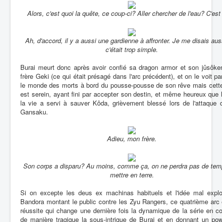
Alors, c'est quoi la quête, ce coup-ci? Aller chercher de l'eau? C'est
Ah, d'accord, il y a aussi une gardienne à affronter. Je me disais aus
c'était trop simple.
Burai meurt donc après avoir confié sa dragon armor et son jûsôke
frère Geki (ce qui était présagé dans l'arc précédent), et on le voit par
le monde des morts à bord du pousse-pousse de son rêve mais cette 
est serein, ayant fini par accepter son destin, et même heureux que 
la vie a servi à sauver Kôda, grièvement blessé lors de l'attaque 
Gansaku.
Adieu, mon frère.
Son corps a disparu? Au moins, comme ça, on ne perdra pas de tem
mettre en terre.
Si on excepte les deus ex machinas habituels et l'idée mal explo
Bandora montant le public contre les Zyu Rangers, ce quatrième arc
réussite qui change une dernière fois la dynamique de la série en c
de manière tragique la sous-intrigue de Burai et en donnant un pow