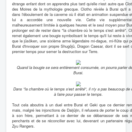
étrange enfant dont on apprendra plus tard qu'elle n'est autre que Clo
des Moires de la mythologie grecque. Clotho révèle à Burai qu'il a
dans l'éboulement de la caverne où il était en animation suspendue et
lui a accordée une nouvelle vie. Cette vie supplémentai
malheureusement limitée à quelques heures et le seul moyen pour Bur
prolonger est de rester dans "la chambre où le temps s'est arrêté". Cl
remet également une bougie symbolisant le temps qu'il lui reste à vivr
que le jûsôken, une sixième arme légendaire mi-dague, mi-flûte qui 
Burai d'invoquer son propre Shugôjû, Dragon Caesar, dont il se sert
premier temps pour semer la destruction sur Terre.
Quand la bougie se sera entièrement consumée, on pourra parler de
Burai.
Dans "la chambre où le temps s'est arrêté", il n'y a pas beaucoup de
à faire pour passer le temps.
Tout cela aboutira à un duel entre Burai et Geki que ce dernier re
mais, malgré les injonctions de Daijûjin, il refusera de porter le coup 
à son frère, permettant à ce dernier de se débarrasser de ses 
penchants et de se réconcilier avec lui, devenant un partenaire régu
Zyu Rangers.