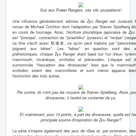
Sus aux Power Rangers, ces vils usurpateurs!
Une influence généralement admise de
Zyu Ranger
est
Jurassic 
roman de Michael Crichton dont l'adaptation par Steven Spielberg éta
en cours de tournage. Ainsi, l'écriture phonétique japonaise de
Zyu
est "jûrenjaa", contraction de "jûrashiiku" (jurassic) et "renjaa" (range
ce titre s'écrit aussi 獣連者, ce qu'on peut traduire par "personnes
joignent aux bêtes". Les "bêtes" en question sont des a
préhistoriques, chaque Zyu Ranger étant basé sur l'un d'eux: tyran
mammouth, tricératops, smilodon et ptéranodon. L'équipe est d'a
surnommée "l'escadron des dinosaures" bien que le mammout
smilodon soient des mammifères et sont même apparus bien
l'extinction des trois autres.
Par contre, ils n'ont pas les moyens de Steven Spielberg. Alors, pou
dinosaures, il faudra se contenter de ça.
Et maintenant, pour 10 points, à part les dinosaures, quelle est l'a
principale source d'inspiration de
Zyu Ranger
?
La série s'inspire également des jeux de rôles et, par extension, de