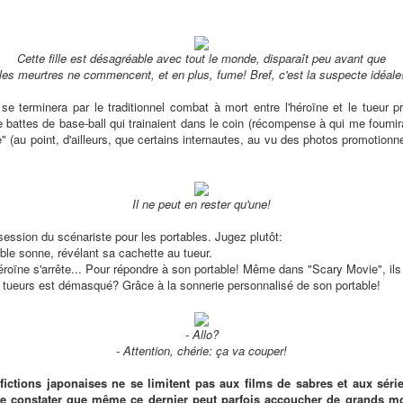
Cette fille est désagréable avec tout le monde, disparaît peu avant que
les meurtres ne commencent, et en plus, fume! Bref, c'est la suspecte idéale
lm se terminera par le traditionnel combat à mort entre l'héroïne et le tueur pri
battes de base-ball qui trainaient dans le coin (récompense à qui me fournira
le" (au point, d'ailleurs, que certains internautes, au vu des photos promotion
Il ne peut en rester qu'une!
session du scénariste pour les portables. Jugez plutôt:
able sonne, révélant sa cachette au tueur.
héroïne s'arrête... Pour répondre à son portable! Même dans "Scary Movie", ils n
es tueurs est démasqué? Grâce à la sonnerie personnalisé de son portable!
- Allo?
- Attention, chérie: ça va couper!
fictions japonaises ne se limitent pas aux films de sabres et aux série
de constater que même ce dernier peut parfois accoucher de grands mo