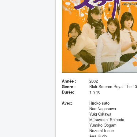
Année :
2002
Genre :
Blair Scream Royal The 13
Durée:
1 h 10
Avec:
Hiroko sato
Nao Nagasawa
Yuki Oikawa
Mitsuyoshi Shinoda
Yumiko Oogami
Nozomi Inoue
Aya Kudo