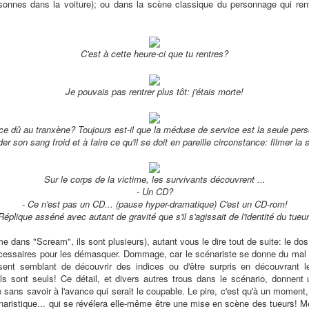
ersonnes dans la voiture); ou dans la scène classique du personnage qui ren
C'est à cette heure-ci que tu rentres?
Je pouvais pas rentrer plus tôt: j'étais morte!
ce dû au tranxène? Toujours est-il que la méduse de service est la seule per
der son sang froid et à faire ce qu'il se doit en pareille circonstance: filmer la 
Sur le corps de la victime, les survivants découvrent ...
- Un CD?
- Ce n'est pas un CD... (pause hyper-dramatique) C'est un CD-rom!
Réplique asséné avec autant de gravité que s'il s'agissait de l'identité du tueur
me dans "Scream", ils sont plusieurs), autant vous le dire tout de suite: le d
cessaires pour les démasquer. Dommage, car le scénariste se donne du mal po
ent semblant de découvrir des indices ou d'être surpris en découvrant l
s sont seuls! Ce détail, et divers autres trous dans le scénario, donnent 
re sans savoir à l'avance qui serait le coupable. Le pire, c'est qu'à un moment
naristique... qui se révélera elle-même être une mise en scène des tueurs! 