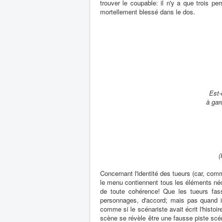
trouver le coupable: il n'y a que trois p
mortellement blessé dans le dos.
Est-
à gar
(
Concernant l'identité des tueurs (car, com
le menu contiennent tous les éléments né
de toute cohérence! Que les tueurs fass
personnages, d'accord; mais pas quand il
comme si le scénariste avait écrit l'histoi
scène se révèle être une fausse piste scé