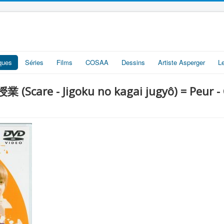
iques
Séries
Films
COSAA
Dessins
Artiste Asperger
L
are - Jigoku no kagai jugyô) = Peur - Co