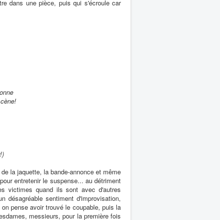
tre dans une pièce, puis qui s'écroule car
sonne
scène!
!)
os de la jaquette, la bande-annonce et même
ur entretenir le suspense... au détriment
es victimes quand ils sont avec d'autres
un désagréable sentiment d'improvisation,
, on pense avoir trouvé le coupable, puis la
Mesdames, messieurs, pour la première fois