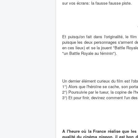
sur vos écrans: la fausse fausse piste.
Et puisqu'on fait dans l'originalité, le fi
puisque les deux personnages s'arment de 
en ces lieux) et se la jouent "Battle Roya
"un Battle Royale au féminin").
Un dernier élément curieux du film est l'ob
1°) Alors que l'héroïne se cache, son port
2°) Poursuivie par le tueur, la copine de l'
3°) Et pour finir, devinez comment l'un d
A l'heure où la France réalise que les 
qualité du cinéma nippon, il est bon 