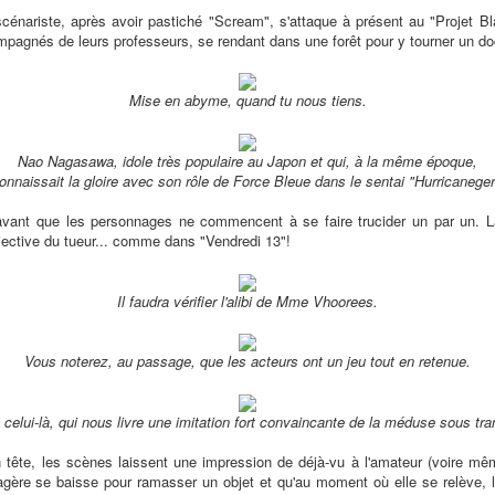
 scénariste, après avoir pastiché "Scream", s'attaque à présent au "Projet 
ompagnés de leurs professeurs, se rendant dans une forêt pour y tourner un d
Mise en abyme, quand tu nous tiens.
Nao Nagasawa, idole très populaire au Japon et qui, à la même époque,
onnaissait la gloire avec son rôle de Force Bleue dans le sentai "Hurricaneger
avant que les personnages ne commencent à se faire trucider un par un. La
jective du tueur... comme dans "Vendredi 13"!
Il faudra vérifier l'alibi de Mme Vhoorees.
Vous noterez, au passage, que les acteurs ont un jeu tout en retenue.
 celui-là, qui nous livre une imitation fort convaincante de la méduse sous tr
tête, les scènes laissent une impression de déjà-vu à l'amateur (voire m
sagère se baisse pour ramasser un objet et qu'au moment où elle se relève, 