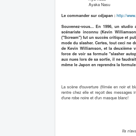
Ayaka Nasu
Le commander sur cdjapan :
http://www
Souvenez-vous... En 1996, un studio a
scénariste inconnu (Kevin Williamson
("Scream") fut un succès critique et pu
mode du slasher. Certes, tout ceci ne 
de Kevin Williamson, et la deuxième v
force de voir sa formule "slasher auto
aux nues lors de sa sortie, il ne faudrai
même le Japon en reprendra la formule
La scène d'ouverture (filmée en noir et 
rentre chez elle et reçoit des messages i
d'une robe noire et d'un masque blanc!
Ils n'a