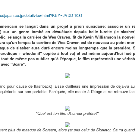
.cdjapan.co.jp/detailview.html?KEY=JVDD-1081
méricain se lançait dans un projet à priori suicidaire: associer un r
) sur un genre tombé en désuétude depuis belle lurette (le slasher).
blic, relança la carrière de Wes Craven, fit de Kevin Williamson la nouve
dura qu'un temps: la carrière de Wes Craven est de nouveau au point mo
ague de slasher aura duré encore moins longtemps que la première. Si 
parodique + whodunit" copiée à tout va) et est même aujourd'hui hué p
t tout de même pas oublier qu'à l'époque, le film représentait une véritabl
 avec "Scare".
blanc pour cause de flashback) laisse d'ailleurs une impression de déjà-vu 
nquiétants sur son portable. Paniquée, elle monte à l'étage et se retrouve fa
"Quel est ton film d'horreur préféré?"
vaient plus de masque de Scream, alors j'ai pris celui de Skeletor. Ca ira qua