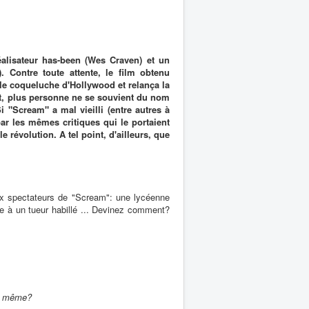
éalisateur has-been (Wes Craven) et un
 Contre toute attente, le film obtenu
lle coqueluche d'Hollywood et relança la
rt, plus personne ne se souvient du nom
"Scream" a mal vieilli (entre autres à
ar les mêmes critiques qui le portaient
e révolution. A tel point, d'ailleurs, que
aux spectateurs de "Scream": une lycéenne
ce à un tueur habillé ... Devinez comment?
nd même?