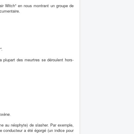
Blair Witch" en nous montrant un groupe de
ocumentaire.
".
 plupart des meurtres se déroulent hors-
anxène.
ême au néophyte) de slasher. Par exemple,
le conducteur a été égorgé (un indice pour