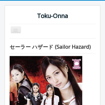
Toku-Onna
Basculer
la
navigation
Accueil
セーラー ハザード (Sailor Hazard)
Toku-Actrices
Toku-Critiques
Séries
Films
COSAA
Dessins
Artiste Asperger