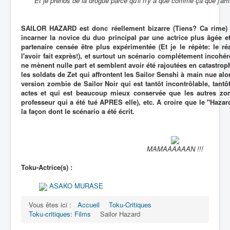
Et je prends de la drogue parce qu'il n'y a que comme ça que j'arr
SAILOR HAZARD est donc réellement bizarre (Tiens? Ca rime) a
incarner la novice du duo principal par une actrice plus âgée e
partenaire censée être plus expérimentée (Et je le répète: le r
l'avoir fait exprès!), et surtout un scénario complétement incohér
ne mènent nulle part et semblent avoir été rajoutées en catastrop
les soldats de Zet qui affrontent les Sailor Senshi à main nue alor
version zombie de Sailor Noir qui est tantôt incontrôlable, tantô
actes et qui est beaucoup mieux conservée que les autres zo
professeur qui a été tué APRES elle), etc. A croire que le "Hazard"
la façon dont le scénario a été écrit.
MAMAAAAAAN !!!
Toku-Actrice(s) :
ASAKO MURASE
Vous êtes ici :
Accueil
Toku-Critiques
Toku-critiques: Films
Sailor Hazard