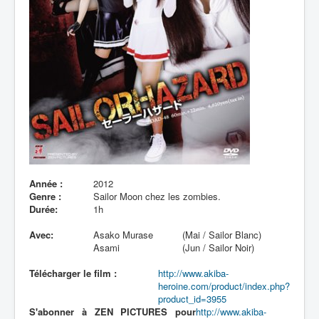
Lexique
Année :
2012
Genre :
Sailor Moon chez les zombies.
Durée:
1h
Avec:
Asako Murase
(Mai / Sailor Blanc)
Asami
(Jun / Sailor Noir)
Télécharger le film :
http://www.akiba-
heroine.com/product/index.php?
product_id=3955
S'abonner à ZEN PICTURES pour
http://www.akiba-