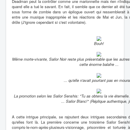
Deadman peut la contrôler comme une marionnette mais rien n'indique
quand elle a tué le savant. En fait, il semble que ce dernier ait été t
sous forme de zombie dans un épilogue ouvert qui ressemblerait à u
entre une musique inappropriée et les réactions de Mai et Jun, la s
drôle (J'ignore cependant si c'est volontaire).
Bouh!
Même morte-vivante, Sailor Noir reste plus présentable que les autres
cette énorme balafre ...
... qu'elle n'avait pourtant pas en moura
La promotion selon les Sailor Senshis: "Tu as obtenu la vie éternelle.
... Sailor Blanc!" (Réplique authentique, j
A cette intrigue principale, se rajoutent deux intrigues secondaire
qu'elles font là. La première concerne une troisième Sailor Senshi, 
compris-le-nom-après-plusieurs-visionnage, prisonnière et torturée 