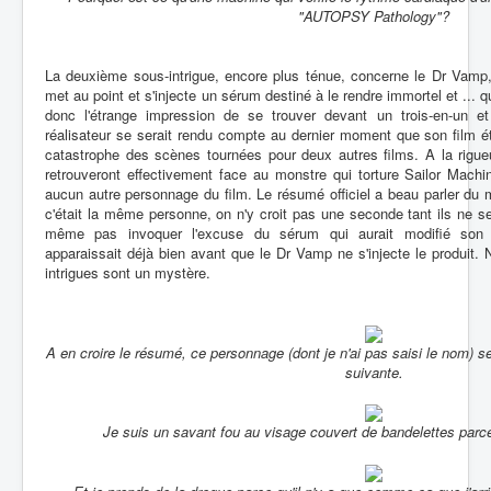
"AUTOPSY Pathology"?
La deuxième sous-intrigue, encore plus ténue, concerne le Dr Vamp, 
met au point et s'injecte un sérum destiné à le rendre immortel et ... 
donc l'étrange impression de se trouver devant un trois-en-un et
réalisateur se serait rendu compte au dernier moment que son film éta
catastrophe des scènes tournées pour deux autres films. A la rigueu
retrouveront effectivement face au monstre qui torture Sailor Mach
aucun autre personnage du film. Le résumé officiel a beau parler d
c'était la même personne, on n'y croit pas une seconde tant ils ne 
même pas invoquer l'excuse du sérum qui aurait modifié son 
apparaissait déjà bien avant que le Dr Vamp ne s'injecte le produit
intrigues sont un mystère.
A en croire le résumé, ce personnage (dont je n'ai pas saisi le nom) s
suivante.
Je suis un savant fou au visage couvert de bandelettes parce