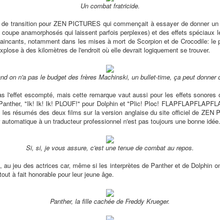
Un combat fratricide.
e de transition pour ZEN PICTURES qui commençait à essayer de donner un 
 coupe anamorphosés qui laissent parfois perplexes) et des effets spéciaux 
vaincants, notamment dans les mises à mort de Scorpion et de Crocodile: le 
xplose à des kilomètres de l'endroit où elle devrait logiquement se trouver.
d on n'a pas le budget des frères Machinski, un bullet-time, ça peut donner 
as l'effet escompté, mais cette remarque vaut aussi pour les effets sonores
 Panther, "Ik! Ik! Ik! PLOUF!" pour Dolphin et "Plic! Ploc! FLAPFLAPFLAPFL
ire les résumés des deux films sur la version anglaise du site officiel de ZEN
 automatique à un traducteur professionnel n'est pas toujours une bonne idée
Si, si, je vous assure, c'est une tenue de combat au repos.
 au jeu des actrices car, même si les interprètes de Panther et de Dolphin on
out à fait honorable pour leur jeune âge.
Panther, la fille cachée de Freddy Krueger.