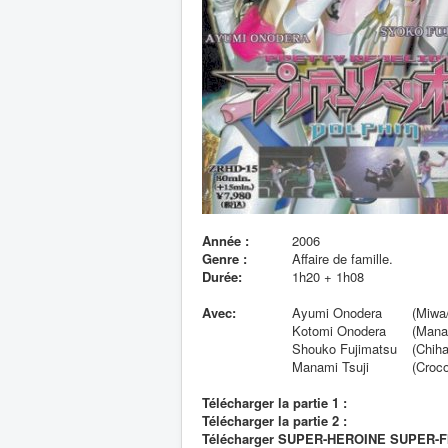
Année :
2006
Genre :
Affaire de famille.
Durée:
1h20 + 1h08
Avec:
Ayumi Onodera
(Miwa
Kotomi Onodera
(Mana
Shouko Fujimatsu
(Chih
Manami Tsuji
(Croco
Télécharger la partie 1 :
Télécharger la partie 2 :
Télécharger SUPER-HEROINE SUPER-FI