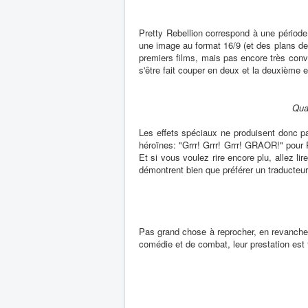
Pretty Rebellion correspond à une périod
une image au format 16/9 (et des plans de
premiers films, mais pas encore très con
s'être fait couper en deux et la deuxième e
Quan
Les effets spéciaux ne produisent donc p
héroïnes: "Grrr! Grrr! Grrr! GRAOR!" pour
Et si vous voulez rire encore plu, allez l
démontrent bien que préférer un traducteur
Pas grand chose à reprocher, en revanche,
comédie et de combat, leur prestation est t