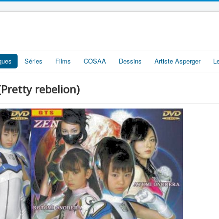
iques
Séries
Films
COSAA
Dessins
Artiste Asperger
L
ty rebelion)