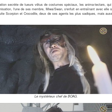
on secrète de tueurs vêtus de costumes spéciaux, les anima-tectars, qui 
ganisation, l'une de ses membre, Miwa/Swan, s'enfuit en entraînant avec elle
uite Scorpion et Crocodile, deux de ses agents les plus sadiques, mais aus
Le mystérieux chef de BOAG.