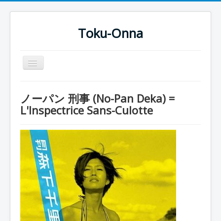
Toku-Onna
Basculer
la
navigation
Accueil
ノーパン 刑事 (No-Pan Deka) =
Toku-Actrices
L'Inspectrice Sans-Culotte
Toku-Critiques
Séries
Films
COSAA
Dessins
Artiste Asperger