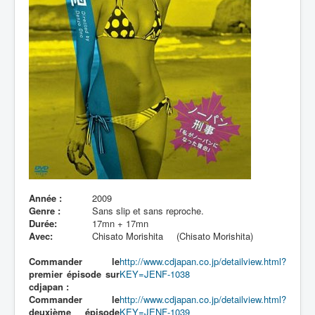
Lexique
Année :
2009
Genre :
Sans slip et sans reproche.
Durée:
17mn + 17mn
Avec:
Chisato Morishita
(Chisato Morishita)
Commander le
http://www.cdjapan.co.jp/detailview.html?
premier épisode sur
KEY=JENF-1038
cdjapan :
Commander le
http://www.cdjapan.co.jp/detailview.html?
deuxième épisode
KEY=JENF-1039