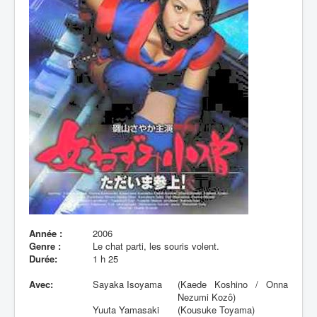
Lexique
Année :
2006
Genre :
Le chat parti, les souris volent.
Durée:
1 h 25
Avec:
Sayaka Isoyama
(Kaede Koshino / Onna
Nezumi Kozô)
Yuuta Yamasaki
(Kousuke Toyama)