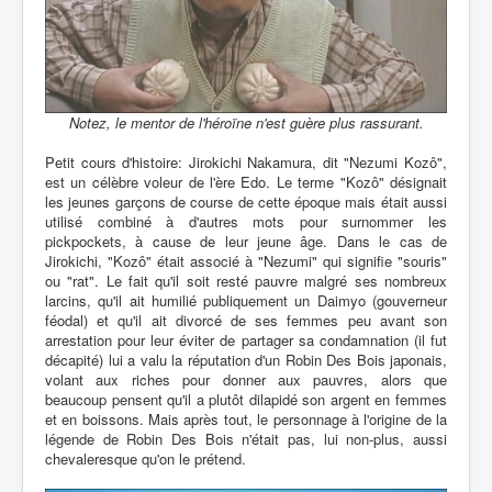
Notez, le mentor de l'héroïne n'est guère plus rassurant.
Petit cours d'histoire: Jirokichi Nakamura, dit "Nezumi Kozô",
est un célèbre voleur de l'ère Edo. Le terme "Kozô" désignait
les jeunes garçons de course de cette époque mais était aussi
utilisé combiné à d'autres mots pour surnommer les
pickpockets, à cause de leur jeune âge. Dans le cas de
Jirokichi, "Kozô" était associé à "Nezumi" qui signifie "souris"
ou "rat". Le fait qu'il soit resté pauvre malgré ses nombreux
larcins, qu'il ait humilié publiquement un Daimyo (gouverneur
féodal) et qu'il ait divorcé de ses femmes peu avant son
arrestation pour leur éviter de partager sa condamnation (il fut
décapité) lui a valu la réputation d'un Robin Des Bois japonais,
volant aux riches pour donner aux pauvres, alors que
beaucoup pensent qu'il a plutôt dilapidé son argent en femmes
et en boissons. Mais après tout, le personnage à l'origine de la
légende de Robin Des Bois n'était pas, lui non-plus, aussi
chevaleresque qu'on le prétend.