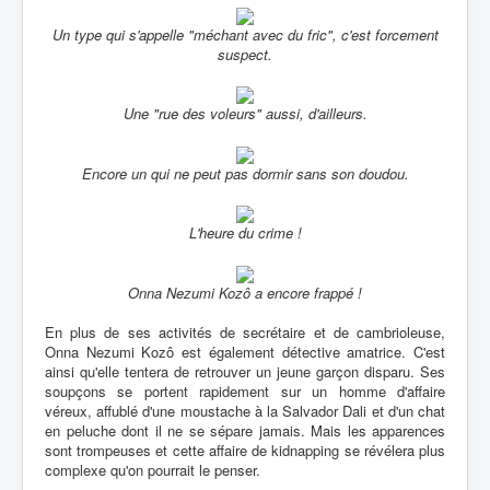
Un type qui s'appelle "méchant avec du fric", c'est forcement
suspect.
Une "rue des voleurs" aussi, d'ailleurs.
Encore un qui ne peut pas dormir sans son doudou.
L'heure du crime !
Onna Nezumi Kozô a encore frappé !
En plus de ses activités de secrétaire et de cambrioleuse,
Onna Nezumi Kozô est également détective amatrice. C'est
ainsi qu'elle tentera de retrouver un jeune garçon disparu. Ses
soupçons se portent rapidement sur un homme d'affaire
véreux, affublé d'une moustache à la Salvador Dali et d'un chat
en peluche dont il ne se sépare jamais. Mais les apparences
sont trompeuses et cette affaire de kidnapping se révélera plus
complexe qu'on pourrait le penser.