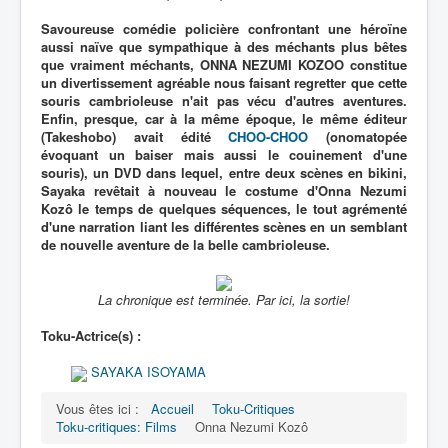
Savoureuse comédie policière confrontant une héroïne
aussi naïve que sympathique à des méchants plus bêtes
que vraiment méchants, ONNA NEZUMI KOZOO constitue
un divertissement agréable nous faisant regretter que cette
souris cambrioleuse n'ait pas vécu d'autres aventures.
Enfin, presque, car à la même époque, le même éditeur
(Takeshobo) avait édité
CHOO-CHOO
(onomatopée
évoquant un baiser mais aussi le couinement d'une
souris), un DVD dans lequel, entre deux scènes en bikini,
Sayaka revêtait à nouveau le costume d'Onna Nezumi
Kozô le temps de quelques séquences, le tout agrémenté
d'une narration liant les différentes scènes en un semblant
de nouvelle aventure de la belle cambrioleuse.
La chronique est terminée. Par ici, la sortie!
Toku-Actrice(s) :
SAYAKA ISOYAMA
Vous êtes ici :
Accueil
Toku-Critiques
Toku-critiques: Films
Onna Nezumi Kozô