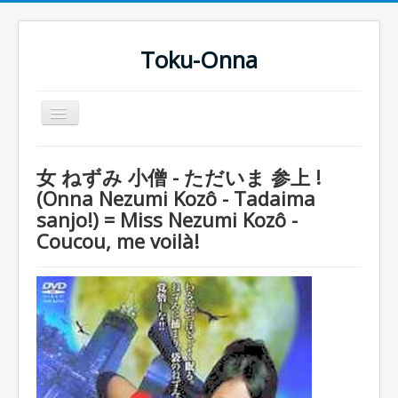
Toku-Onna
Basculer
la
navigation
Accueil
女 ねずみ 小僧 - ただいま 参上 !
Toku-Actrices
(Onna Nezumi Kozô - Tadaima
sanjo!) = Miss Nezumi Kozô -
Toku-Critiques
Coucou, me voilà!
Séries
Films
COSAA
Dessins
Artiste Asperger