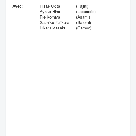
Avec:
Hisae Ukita
(Hajiki)
Ayako Hino
(Leopardio)
Rie Komiya
(Asami)
Sachiko Fujikura
(Satomi)
Hikaru Masaki
(Gamoo)