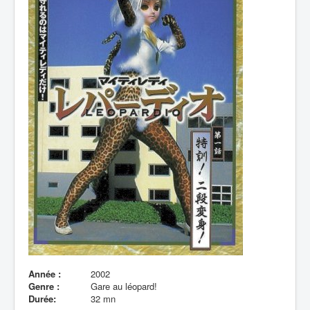
Lexique
Année :
2002
Genre :
Gare au léopard!
Durée:
32 mn