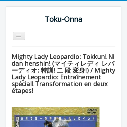
Toku-Onna
Basculer
la
navigation
Accueil
Mighty Lady Leopardio: Tokkun! Ni
Toku-Actrices
dan henshin! (マイティレディ レパ
ーディオ: 特訓! 二 段 変身!) / Mighty
Toku-Critiques
Lady Leopardio: Entraînement
Séries
spécial! Transformation en deux
Films
étapes!
COSAA
Dessins
Artiste Asperger