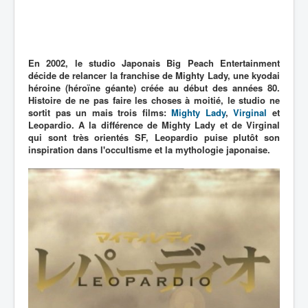
En 2002, le studio Japonais Big Peach Entertainment
décide de relancer la franchise de Mighty Lady, une kyodai
héroine (héroïne géante) créée au début des années 80.
Histoire de ne pas faire les choses à moitié, le studio ne
sortit pas un mais trois films:
Mighty Lady
,
Virginal
et
Leopardio. A la différence de Mighty Lady et de Virginal
qui sont très orientés SF, Leopardio puise plutôt son
inspiration dans l'occultisme et la mythologie japonaise.