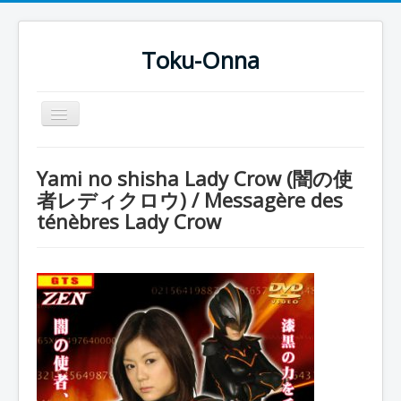
Toku-Onna
Basculer
la
navigation
Accueil
Yami no shisha Lady Crow (闇の使
Toku-Actrices
者レディクロウ) / Messagère des
ténèbres Lady Crow
Toku-Critiques
Séries
Films
COSAA
Dessins
Artiste Asperger