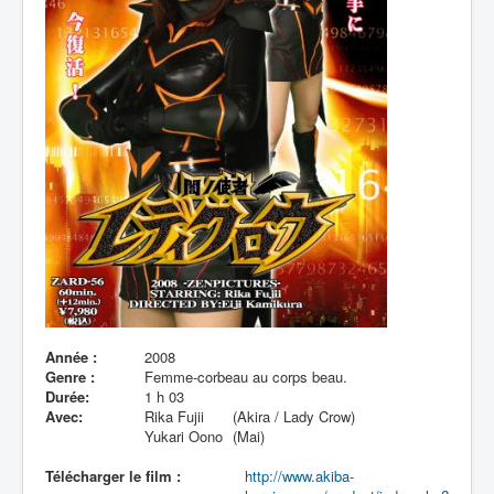
Lexique
Année :
2008
Genre :
Femme-corbeau au corps beau.
Durée:
1 h 03
Avec:
Rika Fujii
(Akira / Lady Crow)
Yukari Oono
(Mai)
Télécharger le film :
http://www.akiba-