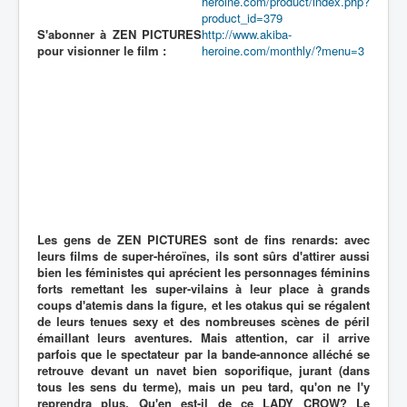
heroine.com/product/index.php?
product_id=379
S'abonner à ZEN PICTURES
http://www.akiba-
pour visionner le film :
heroine.com/monthly/?menu=3
Les gens de ZEN PICTURES sont de fins renards: avec
leurs films de super-héroïnes, ils sont sûrs d'attirer aussi
bien les féministes qui aprécient les personnages féminins
forts remettant les super-vilains à leur place à grands
coups d'atemis dans la figure, et les otakus qui se régalent
de leurs tenues sexy et des nombreuses scènes de péril
émaillant leurs aventures. Mais attention, car il arrive
parfois que le spectateur par la bande-annonce alléché se
retrouve devant un navet bien soporifique, jurant (dans
tous les sens du terme), mais un peu tard, qu'on ne l'y
reprendra plus. Qu'en est-il de ce LADY CROW? Le