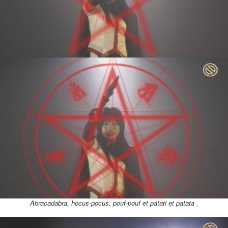
Abracadabra, hocus-pocus, pouf-pouf et patati et patata .