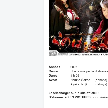
Année :
2007
Genre :
Une bonne petite diablesse
Durée:
1 h 05
Avec:
Haruna Saitoo
(Konoha)
Ayaka Tsuji
(Sakuya)
Le télécharger sur le site officiel :
S'abonner à ZEN PICTURES pour visionn