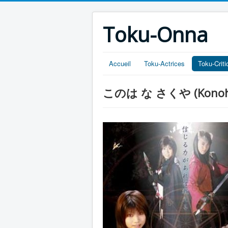
Toku-Onna
Accueil
Toku-Actrices
Toku-Crit
このは な さくや (Konoha