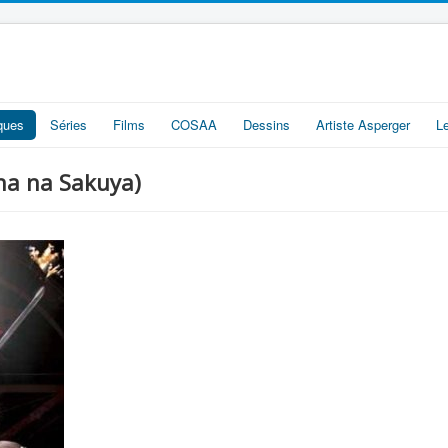
iques
Séries
Films
COSAA
Dessins
Artiste Asperger
L
 na Sakuya)