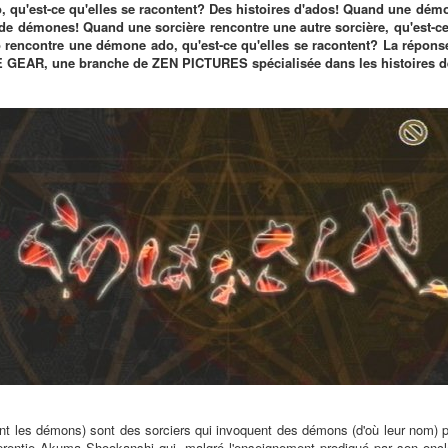
 qu'est-ce qu'elles se racontent? Des histoires d'ados! Quand une dém
 de démones! Quand une sorcière rencontre une autre sorcière, qu'est-ce
do rencontre une démone ado, qu'est-ce qu'elles se racontent? La ré
E GEAR, une branche de ZEN PICTURES spécialisée dans les histoires de
 les démons) sont des sorciers qui invoquent des démons (d'où leur nom) p
rentie Akuma Shookanshi qui, malgré l'enseignement prodigué par son oncle