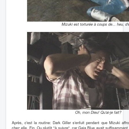
Mizuki est torturée à coups de... heu, d'
Oh, mon Dieu! Qu'ai-je fait?
Après, c'est la routine: Dark Giller s'enfuit pendant que Mizuki affr
chez elle. Fin. Ou plutôt "à suivre", car Gaia Blue avait suffisamment 