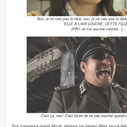
Non, je ne vais pas la faire, non, je ne vais pas la faire, n
ELLE A L'AIR LOUCHE, CETTE FILL
(Pfff!! Je n'ai aucune volonté...)
C'est ça, riez! C'est facile de ne pas loucher quand o
Tout commence quand Mizuki retrouve par hasard (Mais est-ce bien