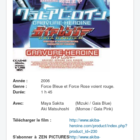
Lexique
Année :
2006
Genre :
Force Bleue et Force Rose voient rouge.
Durée:
1 h 45
Avec:
Maya Sakita
(Mizuki / Gaia Blue)
Aki Matsuhoshi
(Momoe / Gaia Pink)
Télécharger le film :
http://www.akiba-
heroine.com/product/index.php?
product_id=230
S'abonner à ZEN PICTURES
http://www.akiba-