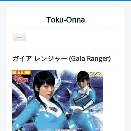
Toku-Onna
Basculer
la
navigation
Accueil
ガイア レンジャー (Gaia Ranger)
Toku-Actrices
Toku-Critiques
Séries
Films
COSAA
Dessins
Artiste Asperger