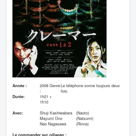
Lexique
Année :
2008 Genre
Le téléphone sonne toujours deux
:
fois.
Durée:
1h21 +
1h10
Avec:
Shuji Kashiwabara
(Naoto)
Mayumi Ono
(Natsumi)
Nao Nagasawa
(Rinna)
Le commander sur cdjapan :