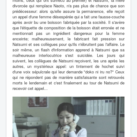
moins, ceux qui ont survécu au premier) et Natsumi, la mère
divorcée qui remplace Naoto, n'a pas plus de chance que son
prédécesseur: alors qu'elle assure la permanence, elle reçoit
un appel d'une femme désespérée qui a fait une fausse-couche
après avoir bu une boisson fabriquée par la société. Il s'avère
que l'étiquette de composition de la boisson était erronée et ne
mentionnait pas un ingrédient dangereux pour la femme
enceinte; malheureusement, le fabricant fait pression sur
Natsumi et ses collègues pour qu'ils n'ébruitent pas l'affaire. Le
soir même, un flash d'information apprend à Natsumi que sa
malheureuse interlocutrice s'est suicidée. Les jours qui
suivent, les collègues de Natsumi reçoivent, les uns après les
autres, un mystérieux appel: un tintement de hochet suivi
d'une voix sépulcrale qui leur demande "doko ni iru no?" Ceux
qui ne répondent pas de manière satisfaisante sont retrouvés
morts le lendemain et c'est finalement au tour de Natsumi de
recevoir cet appel...