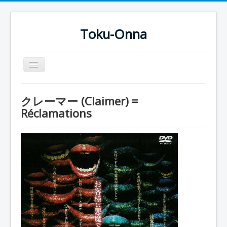
Toku-Onna
Basculer
la
navigation
Accueil
クレーマー (Claimer) =
Toku-Actrices
Réclamations
Toku-Critiques
Séries
Films
COSAA
Dessins
Artiste Asperger