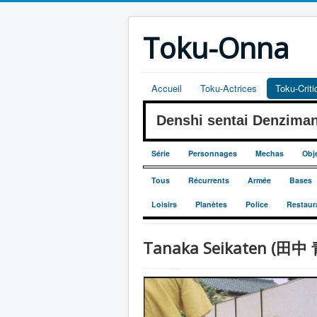
Toku-Onna
Accueil
Toku-Actrices
Toku-Crit
Denshi sentai Denzim
Série
Personnages
Mechas
Obj
Tous
Récurrents
Armée
Bases
Loisirs
Planètes
Police
Restaur
Tanaka Seikaten (田中 青