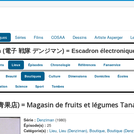
iques
Séries
Films
COSAA
Dessins
Artiste Asperger
L
an (電子 戦隊 デンジマン) = Escadron électroniqu
ets
Lieux
Épisodes
Chronologie
Références
Fanservice
Beauté
Boutiques
Culture
Dimensions
Domiciles
Écoles
ation
Science
Sport
Tombes
果店) = Magasin de fruits et légumes Tan
Série :
Denziman
(1980)
Épisode(s) :
25
Catégorie(s) :
Lieu
,
Lieu (Denziman)
,
Boutique
,
Boutique (Denz