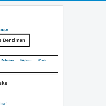
exique
e Denziman
Émissions
Hôpitaux
Hôtels
aka
iman)