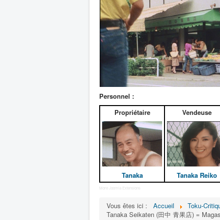
Personnel :
Propriétaire
Vendeuse
Tanaka
Tanaka Reiko
More Joomla Extensions
Vous êtes ici :
Accueil
Toku-Critiq
Tanaka Seikaten (田中 青果店) = Magasin 