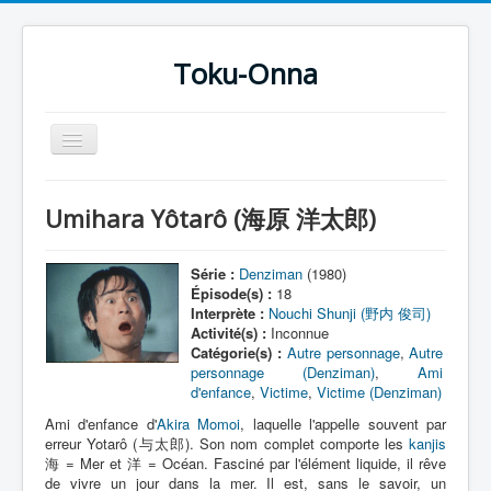
Toku-Onna
Basculer
la
navigation
Accueil
Umihara Yôtarô (海原 洋太郎)
Toku-Actrices
Toku-Critiques
Série :
Denziman
(1980)
Épisode(s) :
18
Séries
Interprète :
Nouchi Shunji (野内 俊司)
Activité(s) :
Inconnue
Films
Catégorie(s) :
Autre personnage
,
Autre
personnage (Denziman)
,
Ami
COSAA
d'enfance
,
Victime
,
Victime (Denziman)
Dessins
Ami d'enfance d'
Akira Momoi
, laquelle l'appelle souvent par
erreur Yotarô (与太郎). Son nom complet comporte les
kanjis
Artiste Asperger
海 = Mer et 洋 = Océan. Fasciné par l'élément liquide, il rêve
de vivre un jour dans la mer. Il est, sans le savoir, un