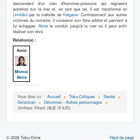
Lexique
descendant d'un clan d'hommes-poissons qui régnaient
autrefois sur la mer et, en tant que tel, il est transformé en
Denshi sentai Denziman (電子 戦
Umihiko
par la mélodie de
Kaigarer
. Contrairement aux autres
victimes du monstre, il conserve son libre arbitre et parvient à
隊 デンジマン) = Escadron
lui échapper.
Akira
le conduit jusqu'à la mer où il peut enfin
électronique Denziman
réaliser son rêve.
Relation(s) :
Série
Amie
Personnages
Mechas
Momoi
Objets
Akira
Lieux
More Joomla Extensions
Épisodes
Vous êtes ici :
Accueil
Toku-Critiques
Sentai
Denziman
Denziman - Autres personnages
Chronologie
Umihara Yôtarô (海原 洋太郎)
Références
Fanservice
© 2026 Toku-Onna
Haut de page
Denzimen