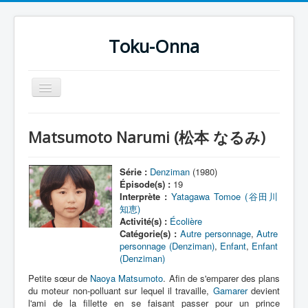
Toku-Onna
Basculer
la
navigation
Accueil
Matsumoto Narumi (松本 なるみ)
Toku-Actrices
Toku-Critiques
Série :
Denziman
(1980)
Épisode(s) :
19
Séries
Interprète :
Yatagawa Tomoe (谷田川
知恵)
Films
Activité(s) :
Écolière
Catégorie(s) :
Autre personnage
,
Autre
COSAA
personnage (Denziman)
,
Enfant
,
Enfant
(Denziman)
Dessins
Petite sœur de
Naoya Matsumoto
. Afin de s'emparer des plans
Artiste Asperger
du moteur non-polluant sur lequel il travaille,
Gamarer
devient
l'ami de la fillette en se faisant passer pour un prince