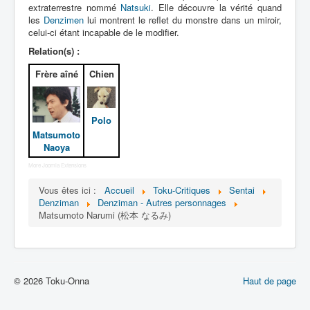
Lexique
extraterrestre nommé
Natsuki
. Elle découvre la vérité quand
les
Denzimen
lui montrent le reflet du monstre dans un miroir,
Denshi sentai Denziman (電子 戦
celui-ci étant incapable de le modifier.
隊 デンジマン) = Escadron
Relation(s) :
électronique Denziman
Frère aîné
Chien
Série
Personnages
Polo
Matsumoto
Mechas
Naoya
Objets
More Joomla Extensions
Lieux
Vous êtes ici :
Accueil
Toku-Critiques
Sentai
Denziman
Denziman - Autres personnages
Épisodes
Matsumoto Narumi (松本 なるみ)
Chronologie
Références
© 2026 Toku-Onna
Haut de page
Fanservice
Denzimen