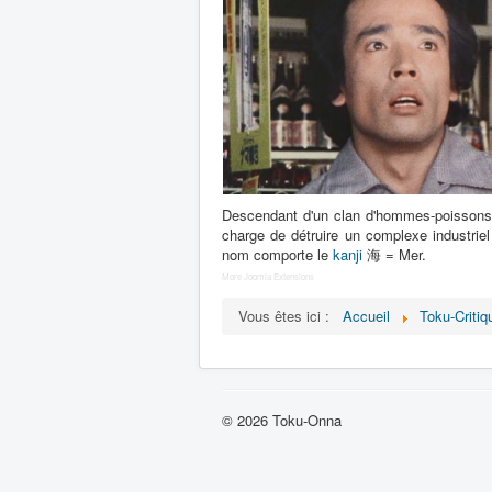
Descendant d'un clan d'hommes-poissons qu
charge de détruire un complexe industrie
nom comporte le
kanji
海 = Mer.
More Joomla Extensions
Vous êtes ici :
Accueil
Toku-Critiq
© 2026 Toku-Onna