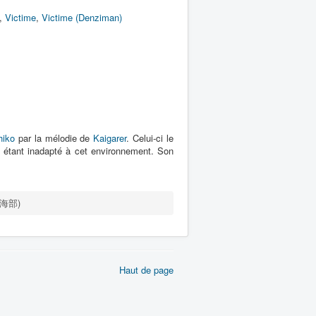
,
Victime
,
Victime (Denziman)
hiko
par la mélodie de
Kaigarer
. Celui-ci le
e étant inadapté à cet environnement. Son
 (海部)
Haut de page