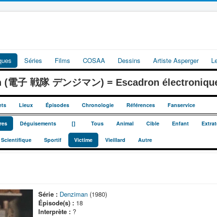
iques
Séries
Films
COSAA
Dessins
Artiste Asperger
L
an (電子 戦隊 デンジマン) = Escadron électroniqu
ets
Lieux
Épisodes
Chronologie
Références
Fanservice
_
_
res
Déguisements
[]
Tous
Animal
Cible
Enfant
Extrat
Scientifique
Sportif
Victime
Vieillard
Autre
Série :
Denziman
(1980)
Épisode(s) :
18
Interprète :
?