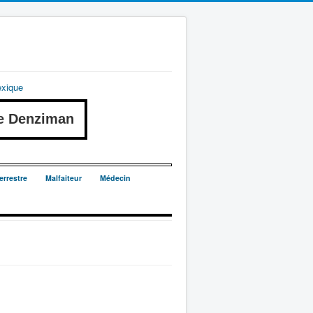
exique
e Denziman
errestre
Malfaiteur
Médecin