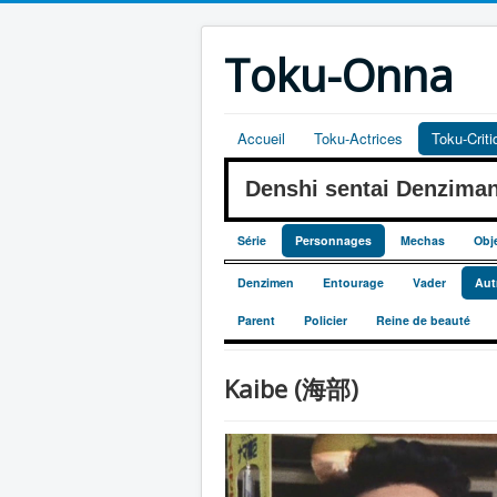
Toku-Onna
Accueil
Toku-Actrices
Toku-Crit
Denshi sentai Denzim
Série
Personnages
Mechas
Obj
Denzimen
Entourage
Vader
Aut
Parent
Policier
Reine de beauté
Kaibe (海部)