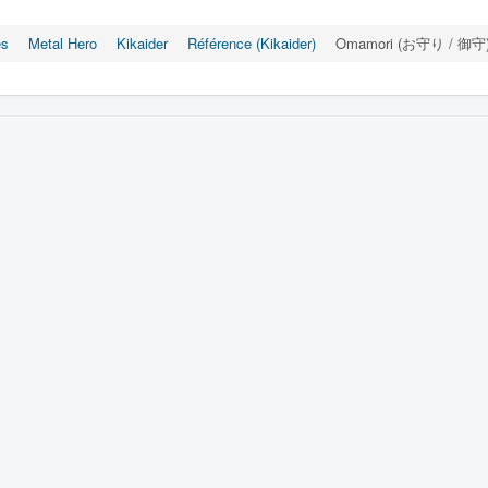
es
Metal Hero
Kikaider
Référence (Kikaider)
Omamori (お守り / 御守) -