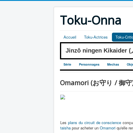
Toku-Onna
Accueil
Toku-Actrices
Toku-Crit
Jinzô ningen Kikaide
Série
Personnages
Mechas
Obj
Omamori (お守り / 御守) -
Les
plans du circuit de conscience
conçu
taisha
pour acheter un
Omamori
qu'elle r