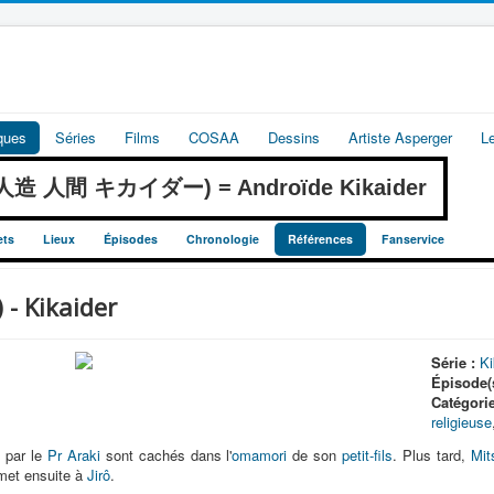
iques
Séries
Films
COSAA
Dessins
Artiste Asperger
L
r (人造 人間 キカイダー) = Androïde Kikaider
ets
Lieux
Épisodes
Chronologie
Références
Fanservice
 Kikaider
Série :
Ki
Épisode(s
Catégori
religieuse
 par le
Pr Araki
sont cachés dans l'
omamori
de son
petit-fils
. Plus tard,
Mit
emet ensuite à
Jirô
.