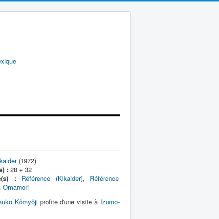
exique
kaider
(1972)
) :
28 + 32
e(s) :
Référence (Kikaider)
,
Référence
,
Omamori
suko Kômyôji
profite d'une visite à
Izumo-