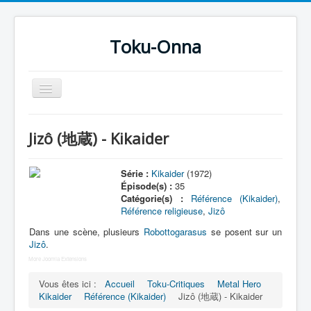
Toku-Onna
Basculer
la
navigation
Accueil
Jizô (地蔵) - Kikaider
Toku-Actrices
Toku-Critiques
Série :
Kikaider
(1972)
Épisode(s) :
35
Séries
Catégorie(s) :
Référence (Kikaider)
,
Référence religieuse
,
Jizô
Films
Dans une scène, plusieurs
Robottogarasus
se posent sur un
COSAA
Jizô
.
More Joomla Extensions
Dessins
Vous êtes ici :
Accueil
Toku-Critiques
Metal Hero
Artiste Asperger
Kikaider
Référence (Kikaider)
Jizô (地蔵) - Kikaider