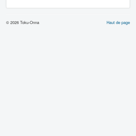
Lexique
Jinzô ningen Kikaider (人造 人間
キカイダー) = Androïde Kikaider
© 2026 Toku-Onna
Haut de page
Série
Personnages
Mechas
Objets
Lieux
Épisodes
Chronologie
Références
Fanservice