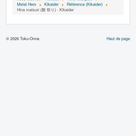
Lexique
Metal Hero
Kikaider
Référence (Kikaider)
Hina matsuri (雛 祭り) - Kikaider
Jinzô ningen Kikaider (人造 人間
キカイダー) = Androïde Kikaider
Série
© 2026 Toku-Onna
Haut de page
Personnages
Mechas
Objets
Lieux
Épisodes
Chronologie
Références
Fanservice