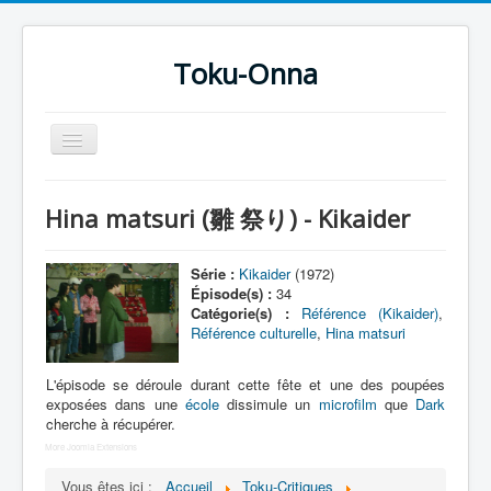
Toku-Onna
Basculer
la
navigation
Accueil
Hina matsuri (雛 祭り) - Kikaider
Toku-Actrices
Toku-Critiques
Série :
Kikaider
(1972)
Épisode(s) :
34
Séries
Catégorie(s) :
Référence (Kikaider)
,
Référence culturelle
,
Hina matsuri
Films
COSAA
L'épisode se déroule durant cette fête et une des poupées
exposées dans une
école
dissimule un
microfilm
que
Dark
Dessins
cherche à récupérer.
More Joomla Extensions
Artiste Asperger
Vous êtes ici :
Accueil
Toku-Critiques