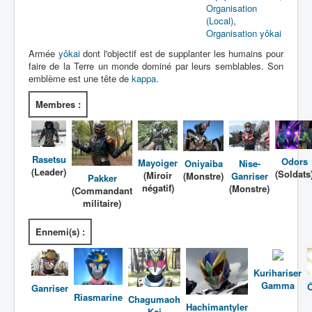
Lexique
Organisation
(Local)
,
Tetsujin Ganriser Season 2 (鉄神
Organisation yôkai
ガンライザー シーズン 2) = Dieu de
Armée
yôkai
dont l'objectif est de supplanter les humains pour
fer Ganriser Saison 2
faire de la Terre un monde dominé par leurs semblables. Son
emblème est une tête de
kappa
.
Série
Membres :
Personnages
Objets
Rasetsu
Odors
Mayoiger
Oniyaiba
Nise-
Lieux
(Leader)
(Soldats
(Miroir
(Monstre)
Ganriser
Pakker
négatif)
(Monstre)
Épisodes
(Commandant
militaire)
Chronologie
Ennemi(s) :
Références
Superhéros
Kurihariser
Gamma
Entourage
Ganriser
Riasmarine
Chagumaoh
Hachimantyler
Plus Cruelle Armée de Rasetsu
Kai