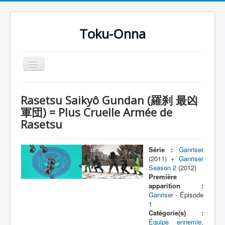
Toku-Onna
Basculer
la
navigation
Accueil
Rasetsu Saikyô Gundan (羅刹 最凶
Toku-Actrices
軍団) = Plus Cruelle Armée de
Rasetsu
Toku-Critiques
Séries
Série :
Ganriser
Films
(2011) +
Ganriser
Season 2
(2012)
COSAA
Première
apparition :
Dessins
Ganriser
- Épisode
1
Artiste Asperger
Catégorie(s) :
Équipe ennemie
,