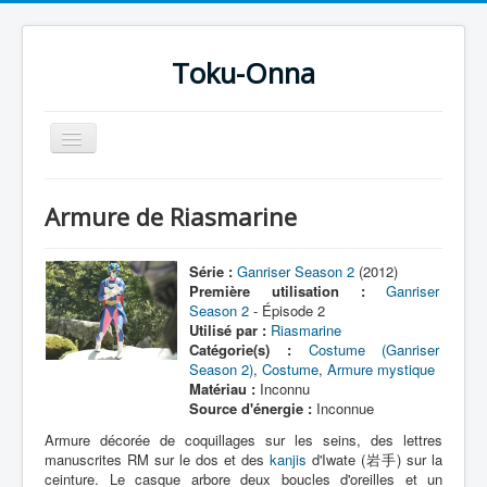
Toku-Onna
Basculer
la
navigation
Accueil
Armure de Riasmarine
Toku-Actrices
Toku-Critiques
Série :
Ganriser Season 2
(2012)
Première utilisation :
Ganriser
Séries
Season 2
- Épisode 2
Utilisé par :
Riasmarine
Films
Catégorie(s) :
Costume (Ganriser
Season 2)
,
Costume
,
Armure mystique
COSAA
Matériau :
Inconnu
Source d'énergie :
Inconnue
Dessins
Armure décorée de coquillages sur les seins, des lettres
Artiste Asperger
manuscrites RM sur le dos et des
kanjis
d'Iwate (岩手) sur la
ceinture. Le casque arbore deux boucles d'oreilles et un