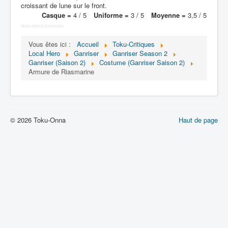
Lexique
croissant de lune sur le front.
Casque =
4 / 5
Uniforme =
3 / 5
Moyenne =
3,5 / 5
Tetsujin Ganriser Season 2 (鉄神
More Joomla Extensions
ガンライザー シーズン 2) = Dieu de
fer Ganriser Saison 2
Vous êtes ici :
Accueil
Toku-Critiques
Local Hero
Ganriser
Ganriser Season 2
Ganriser (Saison 2)
Costume (Ganriser Saison 2)
Série
Armure de Riasmarine
Personnages
Objets
© 2026 Toku-Onna
Haut de page
Lieux
Épisodes
Chronologie
Références
Superhéros
Entourage
Plus Cruelle Armée de Rasetsu