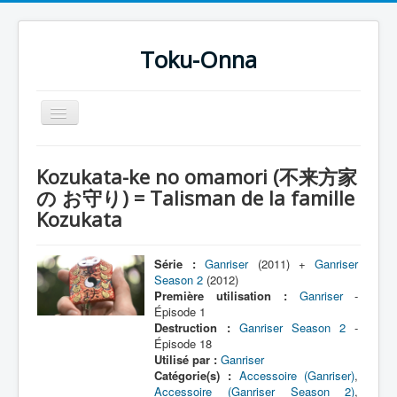
Toku-Onna
Basculer
la
navigation
Accueil
Kozukata-ke no omamori (不来方家
Toku-Actrices
の お守り) = Talisman de la famille
Kozukata
Toku-Critiques
Séries
Série :
Ganriser
(2011) +
Ganriser
Films
Season 2
(2012)
Première utilisation :
Ganriser
-
COSAA
Épisode 1
Destruction :
Ganriser Season 2
-
Dessins
Épisode 18
Utilisé par :
Ganriser
Artiste Asperger
Catégorie(s) :
Accessoire (Ganriser)
,
Accessoire (Ganriser Season 2)
,