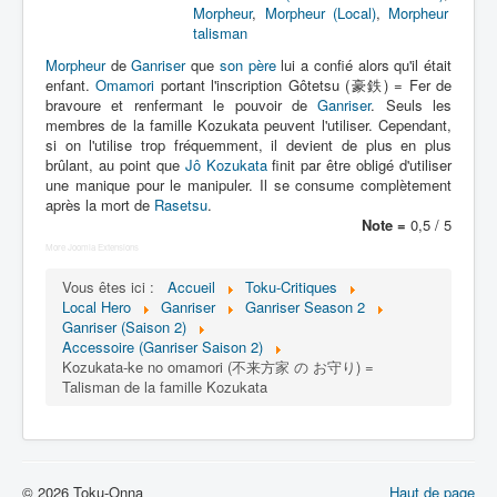
Lexique
Morpheur
,
Morpheur (Local)
,
Morpheur
talisman
Tetsujin Ganriser Season 2 (鉄神
Morpheur
de
Ganriser
que
son père
lui a confié alors qu'il était
ガンライザー シーズン 2) = Dieu de
enfant.
Omamori
portant l'inscription Gôtetsu (豪鉄) = Fer de
fer Ganriser Saison 2
bravoure et renfermant le pouvoir de
Ganriser
. Seuls les
membres de la famille Kozukata peuvent l'utiliser. Cependant,
si on l'utilise trop fréquemment, il devient de plus en plus
Série
brûlant, au point que
Jô Kozukata
finit par être obligé d'utiliser
une manique pour le manipuler. Il se consume complètement
Personnages
après la mort de
Rasetsu
.
Note =
0,5 / 5
Objets
More Joomla Extensions
Lieux
Vous êtes ici :
Accueil
Toku-Critiques
Épisodes
Local Hero
Ganriser
Ganriser Season 2
Ganriser (Saison 2)
Chronologie
Accessoire (Ganriser Saison 2)
Kozukata-ke no omamori (不来方家 の お守り) =
Références
Talisman de la famille Kozukata
Superhéros
Entourage
© 2026 Toku-Onna
Haut de page
Plus Cruelle Armée de Rasetsu