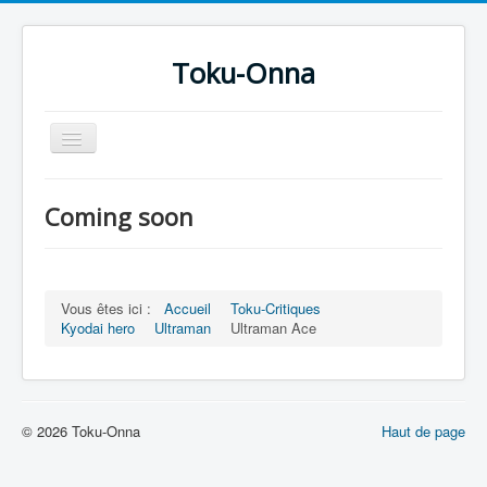
Toku-Onna
Basculer
la
navigation
Accueil
Coming soon
Toku-Actrices
Toku-Critiques
Séries
Vous êtes ici :
Accueil
Toku-Critiques
Kyodai hero
Ultraman
Ultraman Ace
Films
COSAA
Dessins
© 2026 Toku-Onna
Haut de page
Artiste Asperger