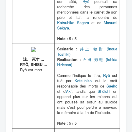
son côté,
Ryô
poursuit sa
recherche des personnes
mentionnées dans le carnet de son
père et fait la rencontre de
Katsuhiko Sagara
et de
Masumi
Sekiya
.
Note :
5 / 5
Scénario :
井上 敏樹 (Inoue
Toshiki)
涼、 死す ...
Réalisation :
石田 秀範 (Ishida
RYÔ, SHISU ...
Hidenori)
Ryô est mort ...
Comme l'indique le titre,
Ryô
est
tué par
Katsuhiko
qui le croit
responsable des morts de
Saeko
et d'
Aki
, tandis que
Shôichi
en
apprend plus sur les raisons qui
ont poussé sa sœur au suicide
mais c'est pour perdre à nouveau
la mémoire à la fin de l'épisode.
Note :
5 / 5