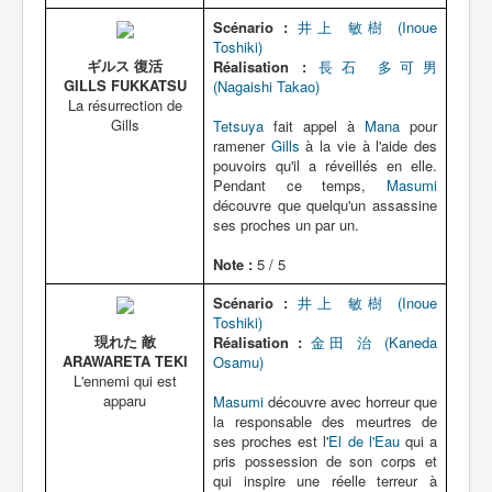
Scénario :
井上 敏樹 (Inoue
Toshiki)
ギルス 復活
Réalisation :
長石 多可男
GILLS FUKKATSU
(Nagaishi Takao)
La résurrection de
Gills
Tetsuya
fait appel à
Mana
pour
ramener
Gills
à la vie à l'aide des
pouvoirs qu'il a réveillés en elle.
Pendant ce temps,
Masumi
découvre que quelqu'un assassine
ses proches un par un.
Note :
5 / 5
Scénario :
井上 敏樹 (Inoue
Toshiki)
現れた 敵
Réalisation :
金田 治 (Kaneda
ARAWARETA TEKI
Osamu)
L'ennemi qui est
apparu
Masumi
découvre avec horreur que
la responsable des meurtres de
ses proches est l'
El de l'Eau
qui a
pris possession de son corps et
qui inspire une réelle terreur à