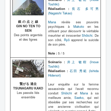
Toshiki)
Réalisation :
長石 多可男
(Nagaishi Takao)
銀 の 点 と 線
Mana
révèle ses pouvoirs
GIN NO TEN TO
psychiques à
Makoto
en les
SEN
utilisant pour découvrir le véritable
Des points argentés
meurtrier et innocenter
Shôichi
. De
et des lignes
son côté,
Ryô
apprend le suicide
de son père.
Note :
5 / 5
Scénario :
井上 敏樹 (Inoue
Toshiki)
Réalisation :
石田 秀範 (Ishida
Hidenori)
繋がる 過去
Leur enquête sur la femme
TSUNAGARU KAKO
assassinée qui l'avait reconnu
Les passés liés
conduit
Shôichi
et
Mana
à sa
ensemble
meilleure amie,
Saeko
, qui est
obsédée par ses recherches sur
une ancienne civilisation qui
vénérait un guerrier nommé Agito.