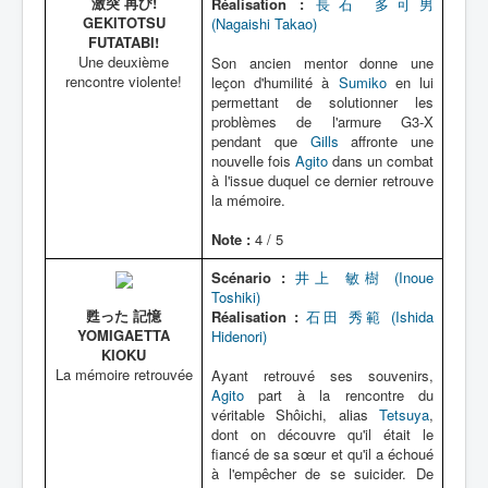
激突 再び!
Réalisation :
長石 多可男
GEKITOTSU
(Nagaishi Takao)
FUTATABI!
Une deuxième
Son ancien mentor donne une
rencontre violente!
leçon d'humilité à
Sumiko
en lui
permettant de solutionner les
problèmes de l'armure G3-X
pendant que
Gills
affronte une
nouvelle fois
Agito
dans un combat
à l'issue duquel ce dernier retrouve
la mémoire.
Note :
4 / 5
Scénario :
井上 敏樹 (Inoue
Toshiki)
甦った 記憶
Réalisation :
石田 秀範 (Ishida
YOMIGAETTA
Hidenori)
KIOKU
La mémoire retrouvée
Ayant retrouvé ses souvenirs,
Agito
part à la rencontre du
véritable Shôichi, alias
Tetsuya
,
dont on découvre qu'il était le
fiancé de sa sœur et qu'il a échoué
à l'empêcher de se suicider. De