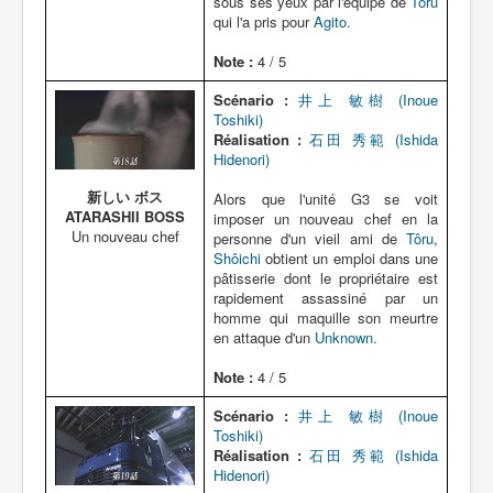
sous ses yeux par l'équipe de
Tôru
qui l'a pris pour
Agito
.
Note :
4 / 5
Scénario :
井上 敏樹 (Inoue
Toshiki)
Réalisation :
石田 秀範 (Ishida
Hidenori)
新しい ボス
Alors que l'unité G3 se voit
ATARASHII BOSS
imposer un nouveau chef en la
Un nouveau chef
personne d'un vieil ami de
Tôru
,
Shôichi
obtient un emploi dans une
pâtisserie dont le propriétaire est
rapidement assassiné par un
homme qui maquille son meurtre
en attaque d'un
Unknown
.
Note :
4 / 5
Scénario :
井上 敏樹 (Inoue
Toshiki)
Réalisation :
石田 秀範 (Ishida
Hidenori)