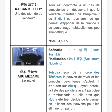
解散 決定?
Tôru
est confronté à un cas de
KAISAN KETTEI?
conscience en découvrant que le
Une décision de se
véritable meurtrier de l'employeur
séparer?
de
Shôichi
est son ami, ce qui
permet d'apporter de la nuance à
ce personnage habituellement peu
sympathique.
Note :
4,5 / 5
Scénario :
井上 敏樹 (Inoue
Toshiki)
Réalisation :
鈴村 展弘 (Suzumura
Nobuhiro)
或る 目覚め
Tetsuya
reçoit de la
Force des
ARU MEZAME
Ténèbres
le pouvoir de réveiller les
Un réveil
pouvoirs psychiques d'autrui. Il
s'en sert sur
Aki
qui, ayant obtenu
la liste des policiers ayant participé
à l'embuscade où elle croit que
Ryô
a été tué, décide de le venger
en utilisant ses pouvoirs pour les
éliminer un par un.