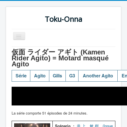
Toku-Onna
Basculer
la
navigation
Accueil
仮面 ライダー アギト (Kamen
Rider Agito) = Motard masqué
Toku-Actrices
Agito
Toku-Critiques
Série
Agito
Gills
G3
Another Agito
En
Séries
Films
COSAA
Dessins
La série comporte 51 épisodes de 24 minutes.
Artiste Asperger
Scénario :
井上 敏樹 (Inoue