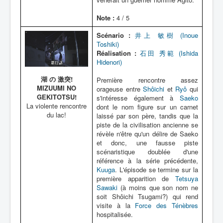
Note :
4 / 5
Scénario :
井上 敏樹 (Inoue
Toshiki)
Réalisation :
石田 秀範 (Ishida
Hidenori)
湖 の 激突!
Première rencontre assez
MIZUUMI NO
orageuse entre
Shôichi
et
Ryô
qui
GEKITOTSU!
s'intéresse également à
Saeko
La violente rencontre
dont le nom figure sur un carnet
du lac!
laissé par son père, tandis que la
piste de la civilisation ancienne se
révèle n'être qu'un délire de Saeko
et donc, une fausse piste
scénaristique doublée d'une
référence à la série précédente,
Kuuga
. L'épisode se termine sur la
première apparition de
Tetsuya
Sawaki
(à moins que son nom ne
soit Shôichi Tsugami?) qui rend
visite à la
Force des Ténèbres
hospitalisée.