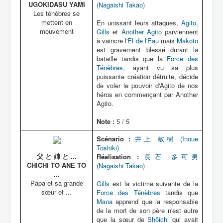
UGOKIDASU YAMI
(Nagaishi Takao)
Les ténèbres se
mettent en
En unissant leurs attaques,
Agito
,
mouvement
Gills
et
Another Agito
parviennent
à vaincre l'
El de l'Eau
mais
Makoto
est gravement blessé durant la
bataille tandis que la
Force des
Ténèbres
, ayant vu sa plus
puissante création détruite, décide
de voler le pouvoir d'Agito de nos
héros en commençant par Another
Agito.
Note :
5 / 5
Scénario :
井上 敏樹 (Inoue
Toshiki)
父 と 姉 と ...
Réalisation :
長石 多可男
CHICHI TO ANE TO
(Nagaishi Takao)
...
Papa et sa grande
Gills
est la victime suivante de la
sœur et ...
Force des Ténèbres
tandis que
Mana
apprend que la responsable
de la mort de son père n'est autre
que la sœur de
Shôichi
qui avait