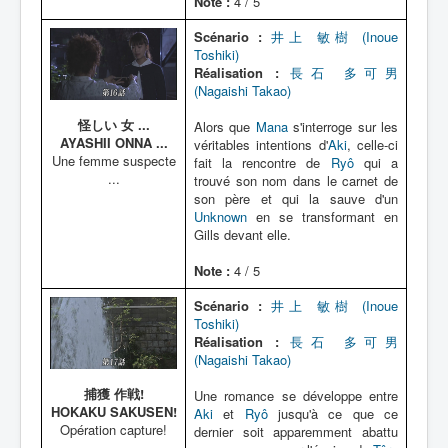
Note :
4 / 5
Scénario :
井上 敏樹 (Inoue
Toshiki)
Réalisation :
長石 多可男
(Nagaishi Takao)
怪しい 女 ...
Alors que
Mana
s'interroge sur les
AYASHII ONNA ...
véritables intentions d'
Aki
, celle-ci
Une femme suspecte
fait la rencontre de
Ryô
qui a
...
trouvé son nom dans le carnet de
son père et qui la sauve d'un
Unknown
en se transformant en
Gills devant elle.
Note :
4 / 5
Scénario :
井上 敏樹 (Inoue
Toshiki)
Réalisation :
長石 多可男
(Nagaishi Takao)
捕獲 作戦!
Une romance se développe entre
HOKAKU SAKUSEN!
Aki
et
Ryô
jusqu'à ce que ce
Opération capture!
dernier soit apparemment abattu