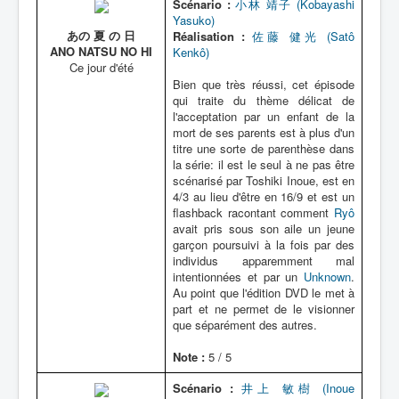
Scénario :
小林 靖子 (Kobayashi
Yasuko)
あの 夏 の 日
Réalisation :
佐藤 健光 (Satô
ANO NATSU NO HI
Kenkô)
Ce jour d'été
Bien que très réussi, cet épisode
qui traite du thème délicat de
l'acceptation par un enfant de la
mort de ses parents est à plus d'un
titre une sorte de parenthèse dans
la série: il est le seul à ne pas être
scénarisé par Toshiki Inoue, est en
4/3 au lieu d'être en 16/9 et est un
flashback racontant comment
Ryô
avait pris sous son aile un jeune
garçon poursuivi à la fois par des
individus apparemment mal
intentionnées et par un
Unknown
.
Au point que l'édition DVD le met à
part et ne permet de le visionner
que séparément des autres.
Note :
5 / 5
Scénario :
井上 敏樹 (Inoue