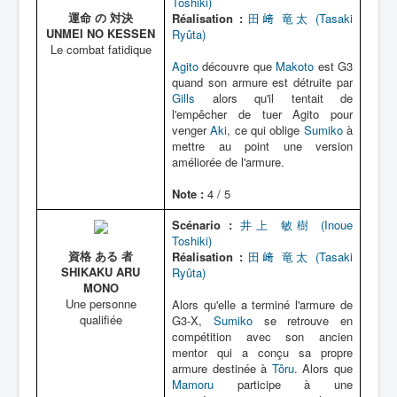
Toshiki)
運命 の 対決
Réalisation :
田﨑 竜太 (Tasaki
UNMEI NO KESSEN
Ryûta)
Le combat fatidique
Agito
découvre que
Makoto
est G3
quand son armure est détruite par
Gills
alors qu'il tentait de
l'empêcher de tuer Agito pour
venger
Aki
, ce qui oblige
Sumiko
à
mettre au point une version
améliorée de l'armure.
Note :
4 / 5
Scénario :
井上 敏樹 (Inoue
Toshiki)
資格 ある 者
Réalisation :
田﨑 竜太 (Tasaki
SHIKAKU ARU
Ryûta)
MONO
Une personne
Alors qu'elle a terminé l'armure de
qualifiée
G3-X,
Sumiko
se retrouve en
compétition avec son ancien
mentor qui a conçu sa propre
armure destinée à
Tôru
. Alors que
Mamoru
participe à une