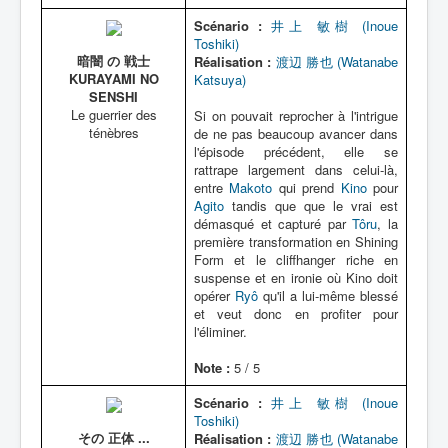
Scénario :
井上 敏樹 (Inoue
Toshiki)
暗闇 の 戦士
Réalisation :
渡辺 勝也 (Watanabe
KURAYAMI NO
Katsuya)
SENSHI
Le guerrier des
Si on pouvait reprocher à l'intrigue
ténèbres
de ne pas beaucoup avancer dans
l'épisode précédent, elle se
rattrape largement dans celui-là,
entre
Makoto
qui prend
Kino
pour
Agito
tandis que que le vrai est
démasqué et capturé par
Tôru
, la
première transformation en Shining
Form et le cliffhanger riche en
suspense et en ironie où Kino doit
opérer
Ryô
qu'il a lui-même blessé
et veut donc en profiter pour
l'éliminer.
Note :
5 / 5
Scénario :
井上 敏樹 (Inoue
Toshiki)
その 正体 ...
Réalisation :
渡辺 勝也 (Watanabe