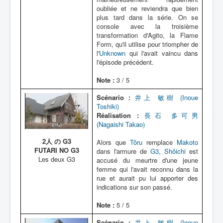
oubliée et ne reviendra que bien
plus tard dans la série. On se
console avec la troisième
transformation d'Agito, la Flame
Form, qu'il utilise pour triompher de
l'
Unknown
qui l'avait vaincu dans
l'épisode précédent.
Note :
3 / 5
Scénario :
井上 敏樹 (Inoue
Toshiki)
Réalisation :
長石 多可男
(Nagaishi Takao)
2人 の G3
Alors que
Tôru
remplace
Makoto
FUTARI NO G3
dans l'armure de
G3
,
Shôichi
est
Les deux G3
accusé du meurtre d'une jeune
femme qui l'avait reconnu dans la
rue et aurait pu lui apporter des
indications sur son passé.
Note :
5 / 5
Scénario :
井上 敏樹 (Inoue