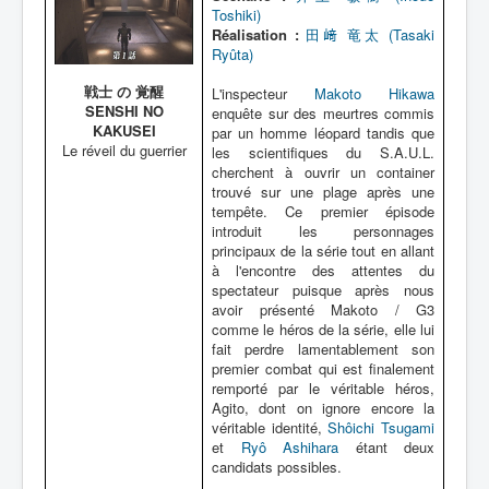
Lexique
Toshiki)
Réalisation :
田﨑 竜太 (Tasaki
Ryûta)
戦士 の 覚醒
L'inspecteur
Makoto Hikawa
SENSHI NO
enquête sur des meurtres commis
KAKUSEI
par un homme léopard tandis que
Le réveil du guerrier
les scientifiques du S.A.U.L.
cherchent à ouvrir un container
trouvé sur une plage après une
tempête. Ce premier épisode
introduit les personnages
principaux de la série tout en allant
à l'encontre des attentes du
spectateur puisque après nous
avoir présenté Makoto / G3
comme le héros de la série, elle lui
fait perdre lamentablement son
premier combat qui est finalement
remporté par le véritable héros,
Agito, dont on ignore encore la
véritable identité,
Shôichi Tsugami
et
Ryô Ashihara
étant deux
candidats possibles.