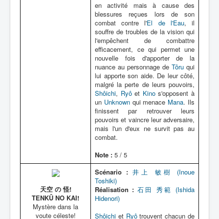
en activité mais à cause des
blessures reçues lors de son
combat contre l'
El de l'Eau
, il
souffre de troubles de la vision qui
l'empêchent de combattre
efficacement, ce qui permet une
nouvelle fois d'apporter de la
nuance au personnage de
Tôru
qui
lui apporte son aide. De leur côté,
malgré la perte de leurs pouvoirs,
Shôichi
,
Ryô
et
Kino
s'opposent à
un
Unknown
qui menace
Mana
. Ils
finissent par retrouver leurs
pouvoirs et vaincre leur adversaire,
mais l'un d'eux ne survit pas au
combat.
Note :
5 / 5
Scénario :
井上 敏樹 (Inoue
Toshiki)
天空 の 怪!
Réalisation :
石田 秀範 (Ishida
TENKÛ NO KAI!
Hidenori)
Mystère dans la
voute céleste!
Shôichi
et
Ryô
trouvent chacun de