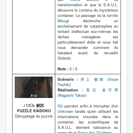
transformation et que le S.A.U.L.
découvre le contenu du mystérieux
container. Le passage où la
famille
Misugi
déclenche un
enchaînement de catastrophes en
tentant d'effectuer eux-mêmes les
tâches ménagères est
particulièrement drôle et nous fait
nous demander comment ils
faisaient avant de recueillir
Shôichi.
Note :
5 / 5
Scénario :
井上 敏樹 (Inoue
Toshiki)
Réalisation :
長石 多可男
(Nagaishi Takao)
パズル 解読
G3
parvient enfin à triompher d'un
PUZZLE KAIDOKU
Unknown
tandis qu'en utilisant les
Décryptage du puzzle
informations trouvées dans le
container, les scientifiques de
S.A.U.L. donnent naissance au
corps de la
Force des Ténèbres
.